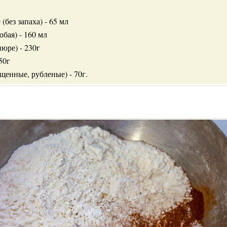
(без запаха) - 65 мл
бая) - 160 мл
юре) - 230г
50г
щенные, рубленые) - 70г.