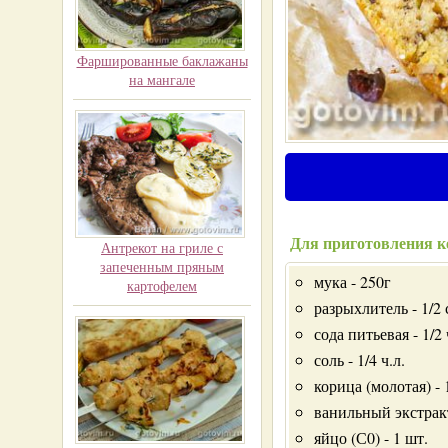
Фаршированные баклажаны
на мангале
Для приготовления ке
Антрекот на гриле с
запеченным пряным
мука - 250г
картофелем
разрыхлитель - 1/2 
сода питьевая - 1/2 
соль - 1/4 ч.л.
корица (молотая) - 1
ванильный экстракт 
яйцо (С0) - 1 шт.