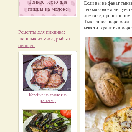
Тонкое тесто для
Если вы не фанат тыквы
пиццы на молоке
тыквы совсем не чувст
ломтике, пропитанном 
Тыквенное пюре можно 
мякоти, хранить в моро
Рецепты для пикника:
шашлык из мяса, рыбы и
овощей
Корейка на гриле (на
решетке)