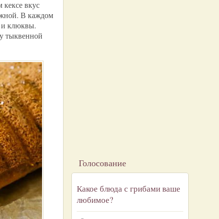
м кексе вкус
ажной. В каждом
 и клюквы.
ру тыквенной
Голосование
Какое блюда с грибами ваше
любимое?