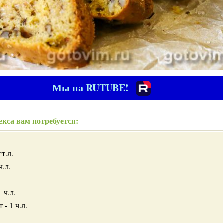
Мы на RUTUBE!
кса вам потребуется:
ст.л.
ч.л.
 ч.л.
- 1 ч.л.