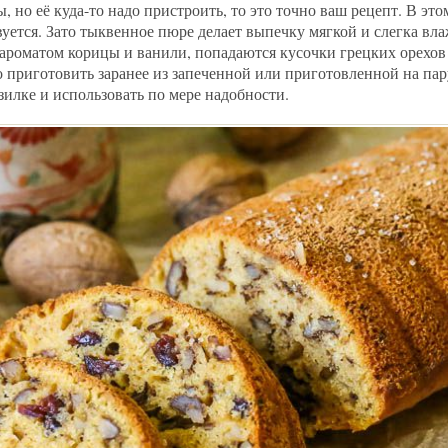
, но её куда-то надо пристроить, то это точно ваш рецепт. В это
вуется. Зато тыквенное пюре делает выпечку мягкой и слегка вл
ароматом корицы и ванили, попадаются кусочки грецких орехов
приготовить заранее из запеченной или приготовленной на па
зилке и использовать по мере надобности.