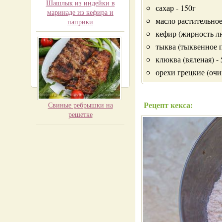
Шашлык из индейки в
сахар - 150г
маринаде из кефира и
масло растительное 
паприки
кефир (жирность лю
тыква (тыквенное п
клюква (вяленая) - 
орехи грецкие (очи
Рецепт кекса:
Свиные ребрышки на
решетке