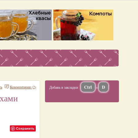
Ctrl
D
ть
Комментарии (2)
Добавь в закладки
+
ехами
Сохранить