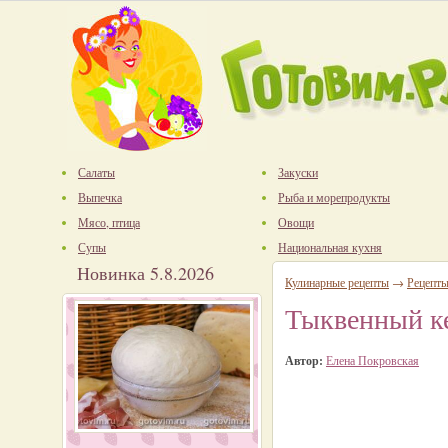
Салаты
Закуски
Выпечка
Рыба и морепродукты
Мясо, птица
Овощи
Супы
Национальная кухня
Новинка 5.8.2026
Кулинарные рецепты
→
Рецепт
Тыквенный ке
Автор:
Елена Покровская