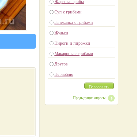
Жареные грибы
Суп с грибами
Запеканка с грибами
Жульен
Пироги и пирожки
Макароны с грибами
Другое
Не люблю
Голосовать
Предыдущие опросы