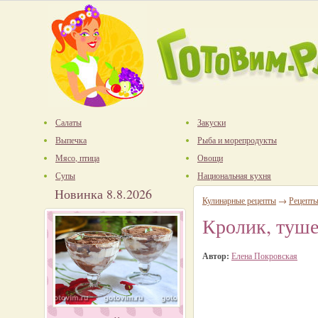
Салаты
Закуски
Выпечка
Рыба и морепродукты
Мясо, птица
Овощи
Супы
Национальная кухня
Новинка 8.8.2026
Кулинарные рецепты
→
Рецепты
Кролик, туше
Автор:
Елена Покровская