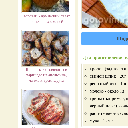
Хоровац - армянский салат
из печеных овощей
Под
Для приготовления в
кролик (задние лапк
Шашлык из говядины в
маринаде из апельсина,
свиной шпик - 20г
лайма и грейпфрута
репчатый лук - 1шт
молоко - около 1л
грибы (например, 
черный перец, соль
растительное масло
мука - 1 ст.л.