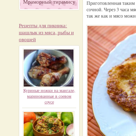
Мраморный тирамису
Приготовленная таким 
сочной. Через 3 часа м
так же как и мясо можн
Рецепты для пикника:
шашлык из мяса, рыбы и
овощей
Куриные ножки на мангале,
маринованные в соевом
соусе