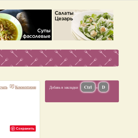
Ctrl
D
ечать
Комментарии
Добавь в закладки
+
Сохранить