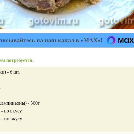
писывайтесь на наш канал в «MAX»!
ам потребуется:
и) - 6 шт.
.
шампиньоны) - 300г
 - по вкусу
 - по вкусу