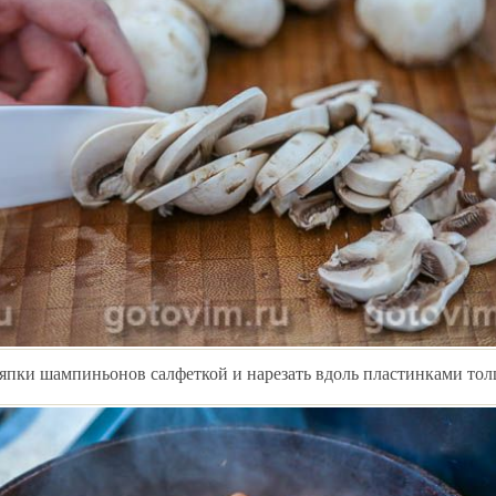
ляпки шампиньонов салфеткой и нарезать вдоль пластинками тол