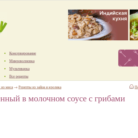
Консервирование
Микроволновка
Мультиварка
Все рецепты
 из мяса
→
Рецепты из зайца и кролика
П
нный в молочном соусе с грибами