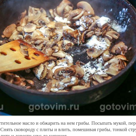
стительное масло и обжарить на нем грибы. Посыпать мукой, пе
 Снять сковороду с плиты и влить, помешивая грибы, тонкой стр
литу и довести соус до кипения.