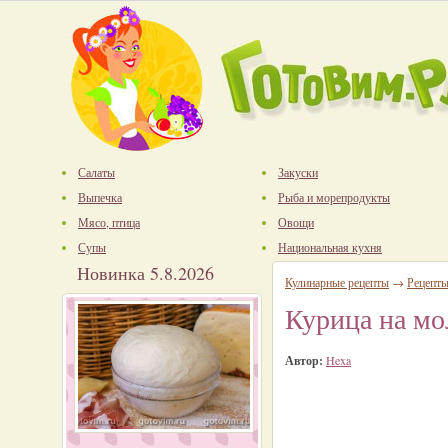
Салаты
Закуски
Выпечка
Рыба и морепродукты
Мясо, птица
Овощи
Супы
Национальная кухня
Новинка 5.8.2026
Кулинарные рецепты
→
Рецепты
Курица на мо
Автор:
Hexa