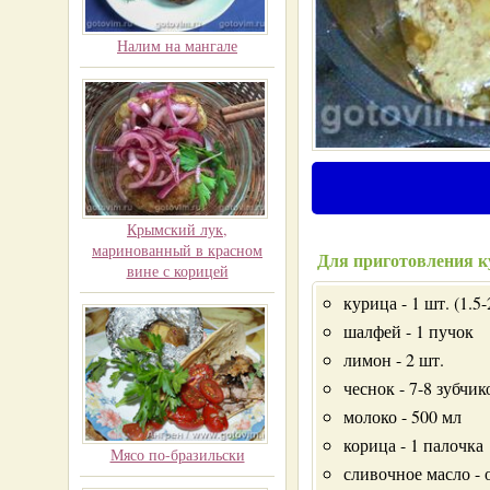
Налим на мангале
Крымский лук,
маринованный в красном
Для приготовления к
вине с корицей
курица - 1 шт. (1.5-
шалфей - 1 пучок
лимон - 2 шт.
чеснок - 7-8 зубчик
молоко - 500 мл
корица - 1 палочка
Мясо по-бразильски
сливочное масло - 