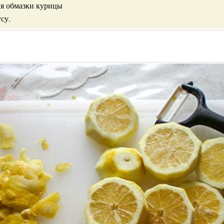
ля обмазки курицы
усу.