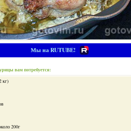
Мы на RUTUBE!
урицы вам потребуется:
2 кг)
ов
около 200г