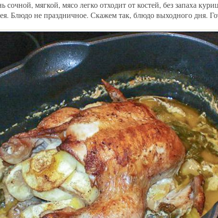
ь сочной, мягкой, мясо легко отходит от костей, без запаха кури
я. Блюдо не праздничное. Скажем так, блюдо выходного дня. Го