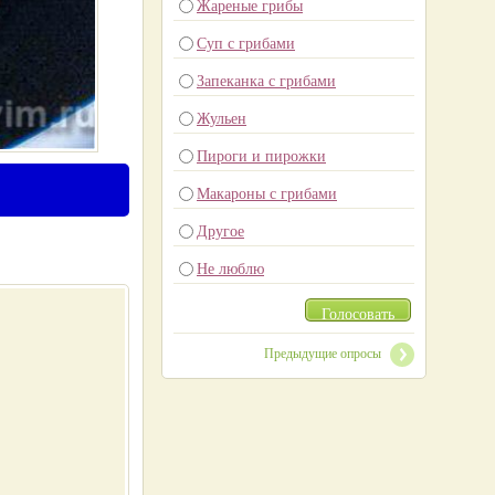
Жареные грибы
Суп с грибами
Запеканка с грибами
Жульен
Пироги и пирожки
Макароны с грибами
Другое
Не люблю
Голосовать
Предыдущие опросы