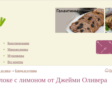
Консервирование
Микроволновка
Мультиварка
Все рецепты
 из мяса
→
Блюда из курицы
П
локе с лимоном от Джейми Оливера