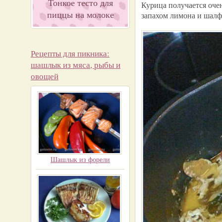
Тонкое тесто для
Курица получается очен
пиццы на молоке
запахом лимона и шалфе
Рецепты для пикника:
шашлык из мяса, рыбы и
овощей
Шашлык из форели