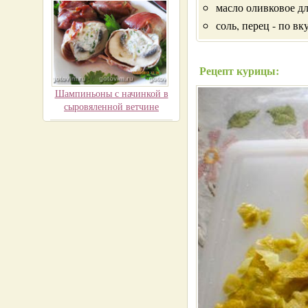
масло оливковое д
соль, перец - по вк
Рецепт курицы:
Шампиньоны с начинкой в
сыровяленной ветчине