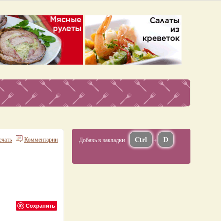
Ctrl
D
ечать
Комментарии
Добавь в закладки
+
Сохранить