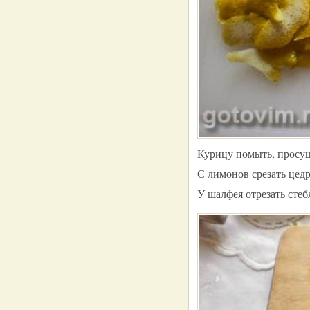
Курицу помыть, просуш
С лимонов срезать цедр
У шалфея отрезать стеб