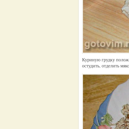
Куриную грудку положит
остудить, отделить мяко