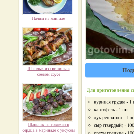
Налим на мангале
Шашлык из свинины в
Под
соевом соусе
Для приготовления са
куриная грудка - 1 
картофель - 1 шт.
лук репчатый - 1 ш
Шашлык из говяжьего
сыр (твердый) - 10
сердца в маринаде с уксусом
орехи грецкие - 10