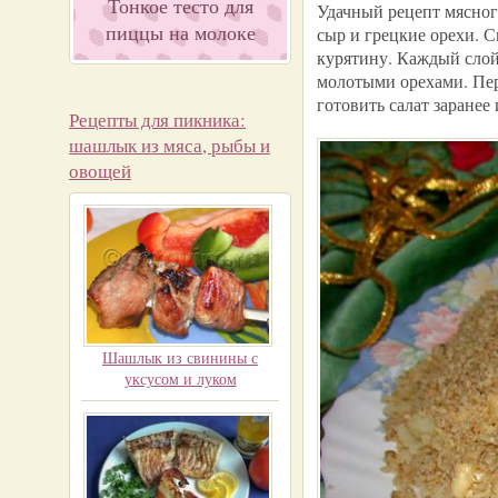
Тонкое тесто для
Удачный рецепт мясног
пиццы на молоке
сыр и грецкие орехи. 
курятину. Каждый слой
молотыми орехами. Пер
готовить салат заранее
Рецепты для пикника:
шашлык из мяса, рыбы и
овощей
Шашлык из свинины с
уксусом и луком