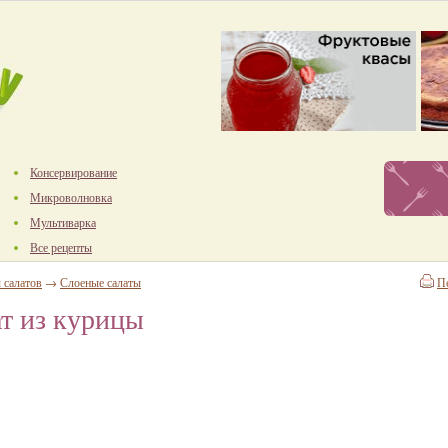
Консервирование
Микроволновка
Мультиварка
Все рецепты
 салатов
→
Слоеные салаты
П
т из курицы