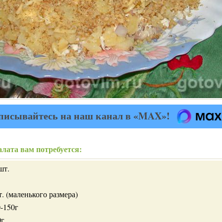
писывайтесь на наш канал в «MAX»!
лата вам потребуется:
шт.
т. (маленького размера)
0-150г
0г