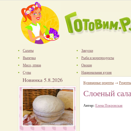
Салаты
Закуски
Выпечка
Рыба и морепродукты
Мясо, птица
Овощи
Супы
Национальная кухня
Новинка 5.8.2026
Кулинарные рецепты
→
Рецепты
Слоеный сала
Автор:
Елена Покровская