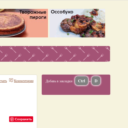
Ctrl
D
ечать
Комментарии
Добавь в закладки
+
Сохранить