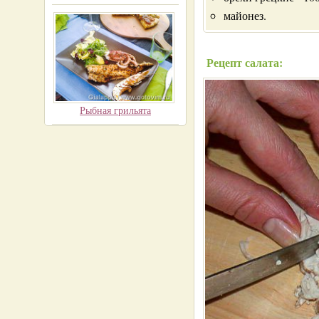
майонез.
Рецепт салата:
Рыбная грильята