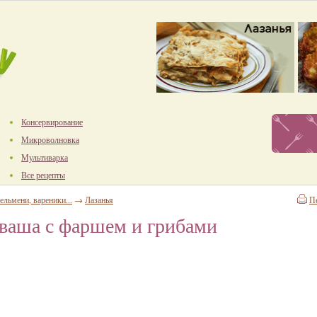
Консервирование
Микроволновка
Мультиварка
Все рецепты
ельмени, вареники...
→
Лазанья
П
аваша с фаршем и грибами