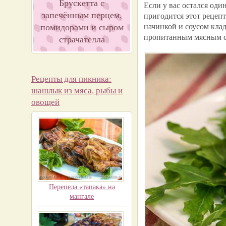
Брускетта с
Если у вас остался оди
запечённым перцем,
пригодится этот рецепт
помидорами и сыром
начинкой и соусом кла
пропитанным мясным со
страчателла
Рецепты для пикника:
шашлык из мяса, рыбы и
овощей
Перепела «тапака» на
мангале