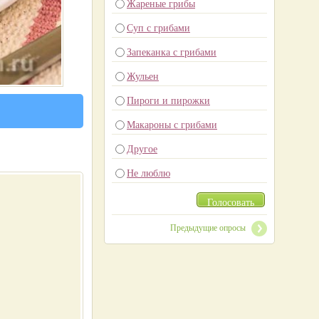
Жареные грибы
Суп с грибами
Запеканка с грибами
Жульен
Пироги и пирожки
Макароны с грибами
Другое
Не люблю
Голосовать
Предыдущие опросы