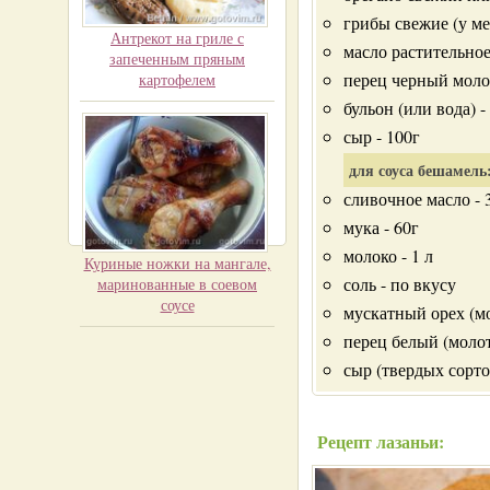
грибы свежие (у ме
Антрекот на гриле с
масло растительно
запеченным пряным
перец черный моло
картофелем
бульон (или вода) -
сыр - 100г
для соуса бешамель
сливочное масло - 
мука - 60г
молоко - 1 л
Куриные ножки на мангале,
соль - по вкусу
маринованные в соевом
соусе
мускатный орех (мо
перец белый (молот
сыр (твердых сортов
Рецепт лазаньи: