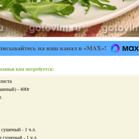
писывайтесь на наш канал в «MAX»!
азаньи вам потребуется:
 листа
анный) - 400г
т.
сушеный - 1 ч.л.
 сушеный - 1 ч.л.