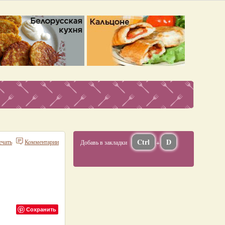
Ctrl
D
ечать
Комментарии
Добавь в закладки
+
Сохранить