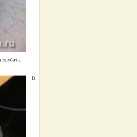
порубить,
В