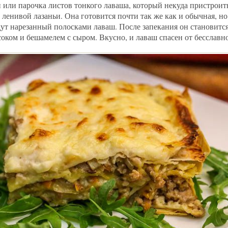
н или парочка листов тонкого лаваша, который некуда пристроить
 ленивой лазаньи. Она готовится почти так же как и обычная, н
дут нарезанный полосками лаваш. После запекания он становитс
ком и бешамелем с сыром. Вкусно, и лаваш спасен от бесславно