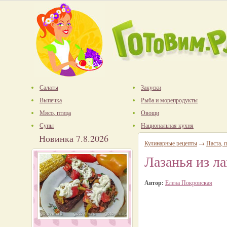
Салаты
Закуски
Выпечка
Рыба и морепродукты
Мясо, птица
Овощи
Супы
Национальная кухня
Новинка 7.8.2026
Кулинарные рецепты
→
Паста, п
Лазанья из л
Автор:
Елена Покровская