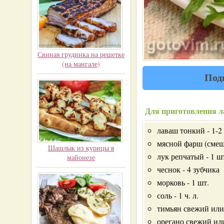
Свиная грудинка на решетке
(на мангале)
Под
Для приготовления л
лаваш тонкий - 1-2
мясной фарш (смеш
Шашлык из курицы в
лук репчатый - 1 ш
майонезе
чеснок - 4 зубчика
морковь - 1 шт.
соль - 1 ч. л.
тимьян свежий или 
орегано свежий или