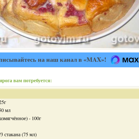
писывайтесь на наш канал в «MAX»!
ирога вам потребуется:
25г
50 мл
азмягчённое) - 100г
3 стакана (75 мл)