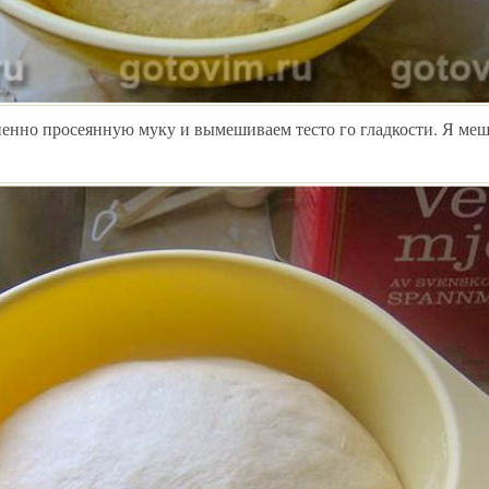
пенно просеянную муку и вымешиваем тесто го гладкости. Я ме