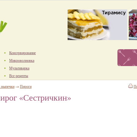
Консервирование
Микроволновка
Мультиварка
Все рецепты
ы выпечки
→
Пироги
П
ирог «Сестричкин»