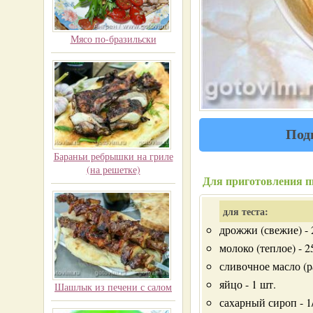
Мясо по-бразильски
Под
Бараньи ребрышки на гриле
(на решетке)
Для приготовления п
для теста:
дрожжи (свежие) - 
молоко (теплое) - 2
сливочное масло (р
яйцо - 1 шт.
Шашлык из печени с салом
сахарный сироп - 1/