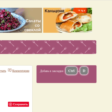
Ctrl
D
ечать
Комментарии
Добавь в закладки
+
Сохранить