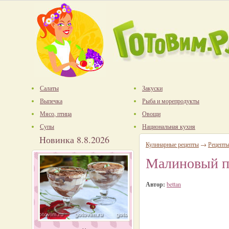
Салаты
Закуски
Выпечка
Рыба и морепродукты
Мясо, птица
Овощи
Супы
Национальная кухня
Новинка 8.8.2026
Кулинарные рецепты
→
Рецепт
Малиновый п
Автор:
bettan