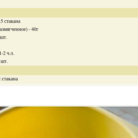
.5 стакана
азмягченное) - 40г
 шт.
-2 ч.л.
 шт.
2 стакана