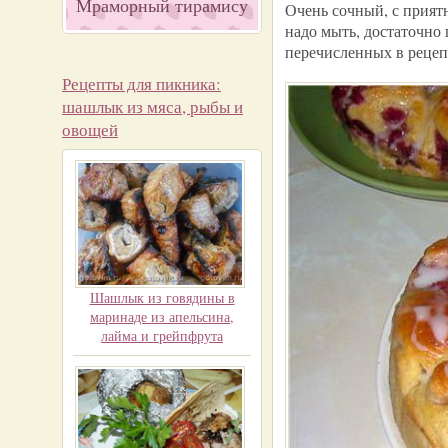
Мраморный тирамису
Очень сочный, с прият
надо мыть, достаточно 
перечисленных в рецеп
Рецепты для пикника:
шашлык из мяса, рыбы и
овощей
Шашлык из говядины в
маринаде из апельсина,
лайма и грейпфрута