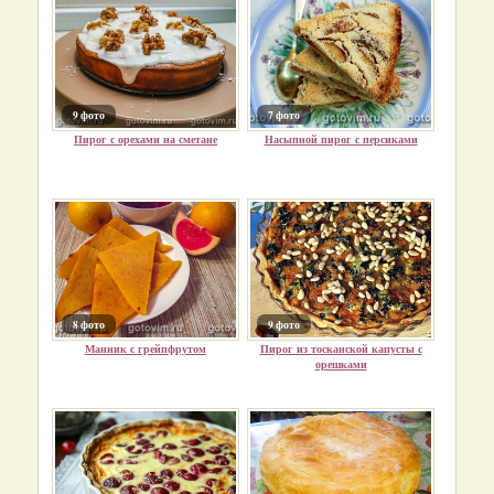
9 фото
7 фото
Пирог с орехами на сметане
Насыпной пирог с персиками
8 фото
9 фото
Манник с грейпфрутом
Пирог из тосканской капусты с
орешками