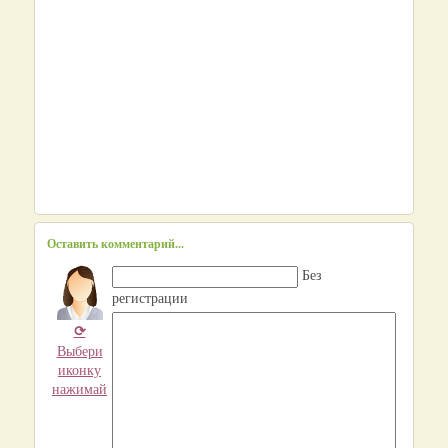
Оставить комментарий...
Без
регистрации
⟳
Выбери
иконку
нажимай