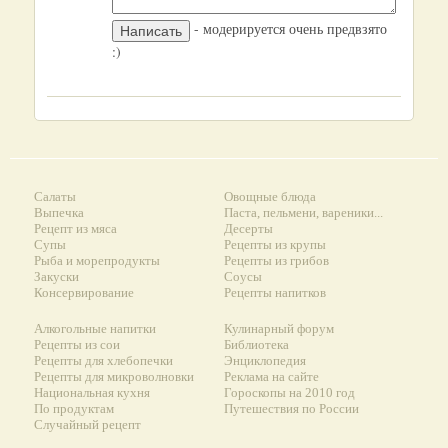
- модерируется очень предвзято
:)
Салаты
Овощные блюда
Выпечка
Паста, пельмени, вареники...
Рецепт из мяса
Десерты
Супы
Рецепты из крупы
Рыба и морепродукты
Рецепты из грибов
Закуски
Соусы
Консервирование
Рецепты напитков
Алкогольные напитки
Кулинарный форум
Рецепты из сои
Библиотека
Рецепты для хлебопечки
Энциклопедия
Рецепты для микроволновки
Реклама на сайте
Национальная кухня
Гороскопы на 2010 год
По продуктам
Путешествия по России
Случайный рецепт