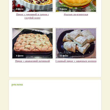
8 фото
9 фото
Пирог с черешней и сыром с
Фытыр по-египетски
голубой плесе
6 фото
11 фото
Пирог с ананасовой начинкой
Слоеный пирог с заварным кремом
реклама