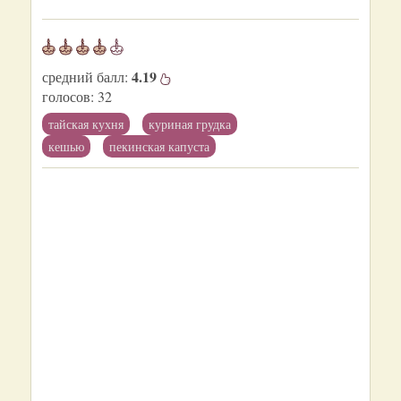
4.19
средний балл:
голосов:
32
тайская кухня
куриная грудка
кешью
пекинская капуста