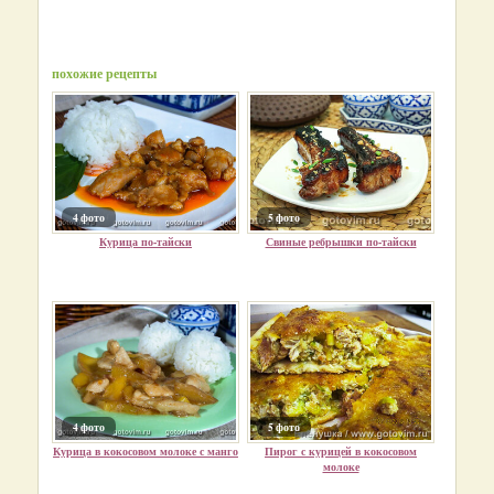
похожие рецепты
4 фото
5 фото
Курица по-тайски
Свиные ребрышки по-тайски
4 фото
5 фото
Курица в кокосовом молоке с манго
Пирог с курицей в кокосовом
молоке