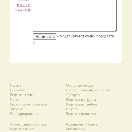
иконку
нажимай
- модерируется очень предвзято
:)
Салаты
Овощные блюда
Выпечка
Паста, пельмени, вареники...
Рецепт из мяса
Десерты
Супы
Рецепты из крупы
Рыба и морепродукты
Рецепты из грибов
Закуски
Соусы
Консервирование
Рецепты напитков
Алкогольные напитки
Кулинарный форум
Рецепты из сои
Библиотека