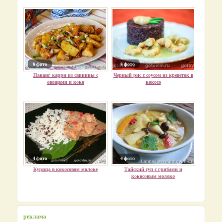
8 фото
8 фото
Пананг карри из свинины с
Черный рис с соусом из креветок в
овощами и коко
кокосо
4 фото
4 фото
Курица в кокосовом молоке
Тайский суп с грибами и
кокосовым молоко
реклама