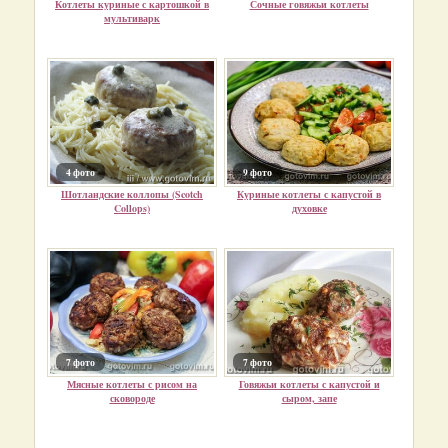
Котлеты куриные с картошкой в
Сочные говяжьи котлеты
мультиварк
4 фото
9 фото
Шотландские коллопы (Scotch
Куриные котлеты с капустой в
Collops)
духовке
7 фото
7 фото
Мясные котлеты с рисом на
Говяжьи котлеты с капустой и
сковороде
сыром, запе