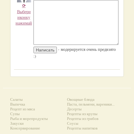
⟳
Выбери
иконку
нажимай
- модерируется очень предвзято
:)
Салаты
Овощные блюда
Выпечка
Паста, пельмени, вареники...
Рецепт из мяса
Десерты
Супы
Рецепты из крупы
Рыба и морепродукты
Рецепты из грибов
Закуски
Соусы
Консервирование
Рецепты напитков