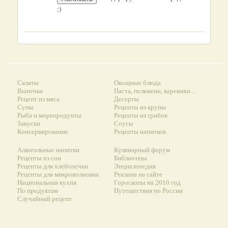
:)
Салаты
Овощные блюда
Выпечка
Паста, пельмени, вареники...
Рецепт из мяса
Десерты
Супы
Рецепты из крупы
Рыба и морепродукты
Рецепты из грибов
Закуски
Соусы
Консервирование
Рецепты напитков
Алкогольные напитки
Кулинарный форум
Рецепты из сои
Библиотека
Рецепты для хлебопечки
Энциклопедия
Рецепты для микроволновки
Реклама на сайте
Национальная кухня
Гороскопы на 2010 год
По продуктам
Путешествия по России
Случайный рецепт