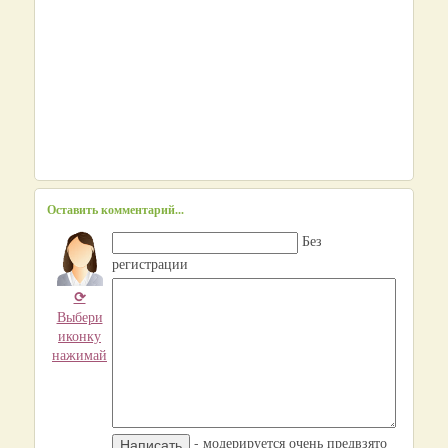
Оставить комментарий...
Без
регистрации
⟳
Выбери
иконку
нажимай
- модерируется очень предвзято