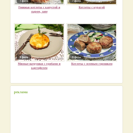
7 фото
7 фото
Говяжьи котлеты с капустой и
Котлеты с курагой
сыром, запе
9 фото
9 фото
Мясные ватрушки с грибами и
Котлеты с зеленым горошком
картофелем
реклама