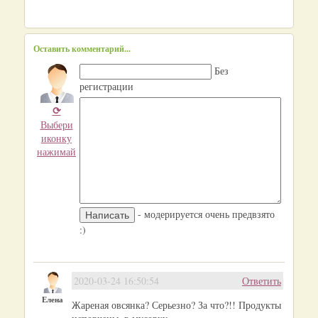
Оставить комментарий...
Без
регистрации
⟳
Выбери
иконку
нажимай
- модерируется очень предвзято
:)
2020-03-24 16:50:54
Ответить
Елена
Жареная овсянка? Серьезно? За что?!! Продукты