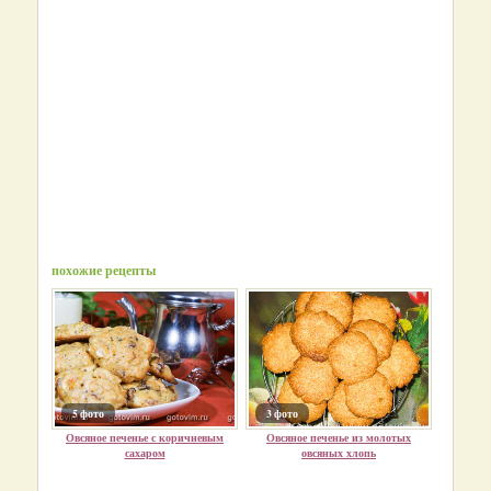
похожие рецепты
5 фото
3 фото
Овсяное печенье с коричневым
Овсяное печенье из молотых
сахаром
овсяных хлопь