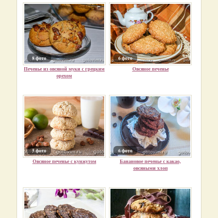
8 фото
6 фото
Печенье из овсяной муки с грецким
Овсяное печенье
орехом
5 фото
6 фото
Овсяное печенье с кунжутом
Банановое печенье с какао,
овсяными хлоп