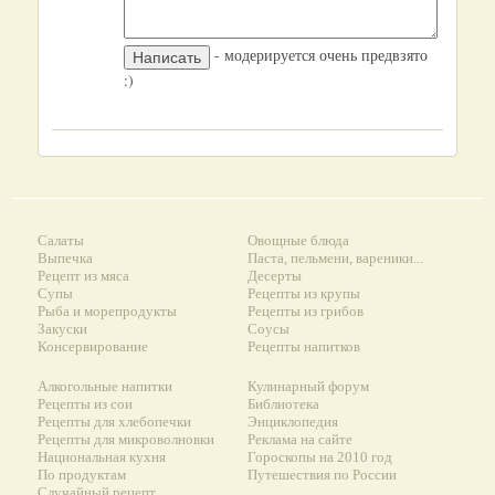
- модерируется очень предвзято
:)
Салаты
Овощные блюда
Выпечка
Паста, пельмени, вареники...
Рецепт из мяса
Десерты
Супы
Рецепты из крупы
Рыба и морепродукты
Рецепты из грибов
Закуски
Соусы
Консервирование
Рецепты напитков
Алкогольные напитки
Кулинарный форум
Рецепты из сои
Библиотека
Рецепты для хлебопечки
Энциклопедия
Рецепты для микроволновки
Реклама на сайте
Национальная кухня
Гороскопы на 2010 год
По продуктам
Путешествия по России
Случайный рецепт