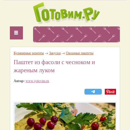
Кулинарные рецепты
→
Закуски
→
Овощные паштеты
Паштет из фасоли с чесноком и
жареным луком
Автор:
www.gotovim.ru