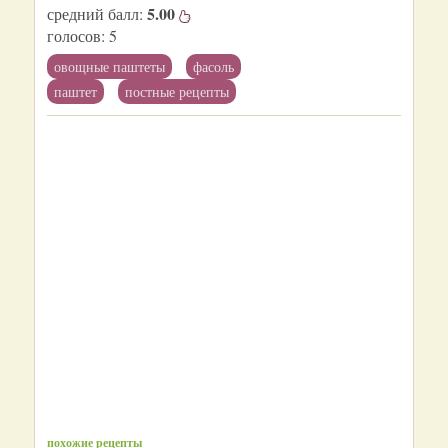
5.00
средний балл:
голосов:
5
овощные паштеты
фасоль
паштет
постные рецепты
похожие рецепты