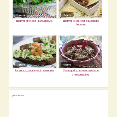
5 фото
9 фото
Паштет грибной (фальшивый)
Паштет из фасоли с жареным
беконом
7 фото
6 фото
Закуска из авокадо с креветками
Лук-порей с острым перцем и
грецкими оре
реклама