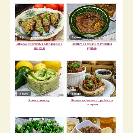
8 фото
9 фото
Закуска из печеных баклажанов с
Паштет из фасоли и сушеных
яйцом и
грибов
5 фото
8 фото
Хумус с авокадо
Паштет из фасоли с грибами и
овощами