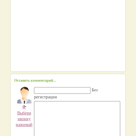
Оставить комментарий...
Без
регистрации
⟳
Выбери
иконку
нажимай