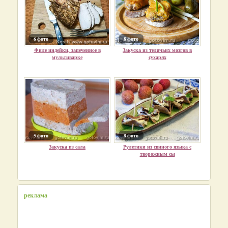
6 фото
8 фото
Филе индейки, запеченное в
Закуска из телячьих мозгов в
мультиварке
сухарях
5 фото
8 фото
Закуска из сала
Рулетики из свиного языка с
творожным сы
реклама