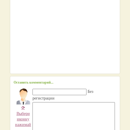
Оставить комментарий...
Без
регистрации
⟳
Выбери
иконку
нажимай