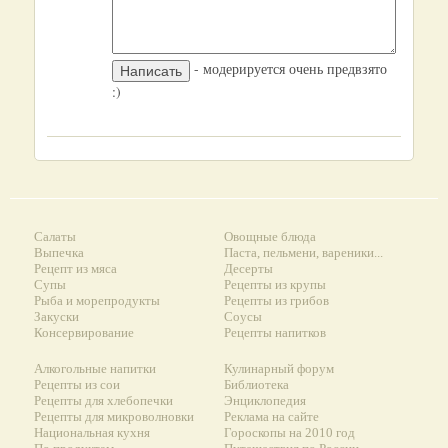
- модерируется очень предвзято
:)
Салаты
Овощные блюда
Выпечка
Паста, пельмени, вареники...
Рецепт из мяса
Десерты
Супы
Рецепты из крупы
Рыба и морепродукты
Рецепты из грибов
Закуски
Соусы
Консервирование
Рецепты напитков
Алкогольные напитки
Кулинарный форум
Рецепты из сои
Библиотека
Рецепты для хлебопечки
Энциклопедия
Рецепты для микроволновки
Реклама на сайте
Национальная кухня
Гороскопы на 2010 год