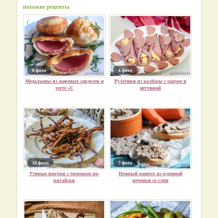
похожие рецепты
8 фото
4 фото
Медальоны из жареных сарделек в
Рулетики из колбасы с сыром и
тесте «С
ветчиной
10 фото
7 фото
Утиные язычки с чесноком по-
Нежный паштет из куриной
китайски
печенки со слив