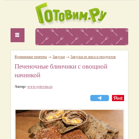
Кулинарные рецепты
→
Закуски
→
Закуски из мяса и продуктов
Печеночные блинчики с овощной
начинкой
Автор:
www.gotovim.ru