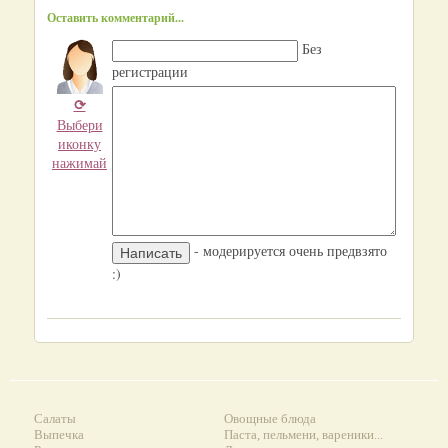
Оставить комментарий...
Без
регистрации
⟳
Выбери
иконку
нажимай
- модерируется очень предвзято
:)
Салаты
Овощные блюда
Выпечка
Паста, пельмени, вареники...