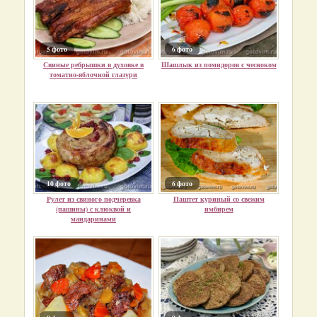
5 фото
6 фото
Свиные ребрышки в духовке в
Шашлык из помидоров с чесноком
томатно-яблочной глазури
10 фото
6 фото
Рулет из свиного подчеревка
Паштет куриный со свежим
(пашины) с клюквой и
имбирем
мандаринами