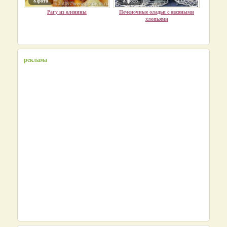
8 фото
8 фото
Рагу из оленины
Печеночные оладьи с овсяными
хлопьями
реклама