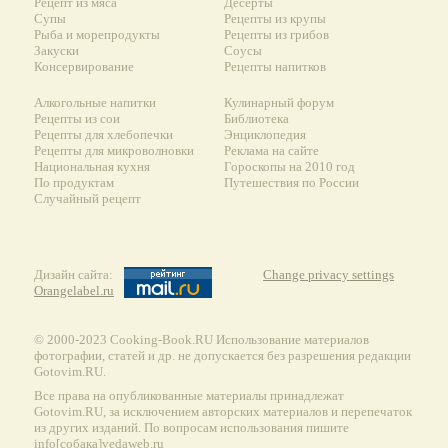
Рецепт из мяса
Десерты
Супы
Рецепты из крупы
Рыба и морепродукты
Рецепты из грибов
Закуски
Соусы
Консервирование
Рецепты напитков
Алкогольные напитки
Кулинарный форум
Рецепты из сои
Библиотека
Рецепты для хлебопечки
Энциклопедия
Рецепты для микроволновки
Реклама на сайте
Национальная кухня
Гороскопы на 2010 год
По продуктам
Путешествия по России
Случайный рецепт
Дизайн сайта:
Change privacy settings
Orangelabel.ru
© 2000-2023 Сooking-Book.RU Использование материалов
фотографии, статей и др. не допускается без разрешения редакции
Gotovim.RU.
Все права на опубликованные материалы принадлежат
Gotovim.RU, за исключением авторских материалов и перепечаток
из других изданий. По вопросам использования пишите
info[собака]vedaweb.ru