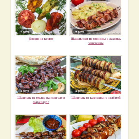
7 фото
9 фото
Овощи на костре
Шашлычки из свинины в духовке,
запеченны
8 фото
8 фото
Шашлык из сердца на мангале в
Шашлык из картошки с колбасой
маринаде с