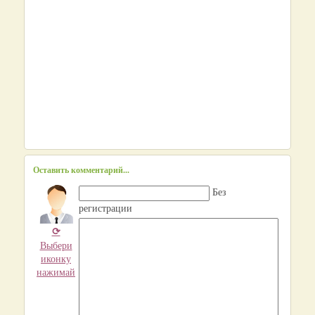
Оставить комментарий...
Без
регистрации
⟳
Выбери
иконку
нажимай