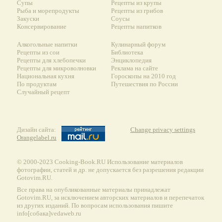
Супы
Рецепты из крупы
Рыба и морепродукты
Рецепты из грибов
Закуски
Соусы
Консервирование
Рецепты напитков
Алкогольные напитки
Кулинарный форум
Рецепты из сои
Библиотека
Рецепты для хлебопечки
Энциклопедия
Рецепты для микроволновки
Реклама на сайте
Национальная кухня
Гороскопы на 2010 год
По продуктам
Путешествия по России
Случайный рецепт
Дизайн сайта:
Change privacy settings
Orangelabel.ru
© 2000-2023 Сooking-Book.RU Использование материалов
фотографии, статей и др. не допускается без разрешения редакции
Gotovim.RU.
Все права на опубликованные материалы принадлежат
Gotovim.RU, за исключением авторских материалов и перепечаток
из других изданий. По вопросам использования пишите
info[собака]vedaweb.ru