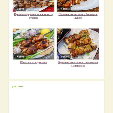
6 фото
6 фото
Куриные сердечки на шпажках в
Шашлык из лисичек с беконом и
духовке
луком
9 фото
9 фото
Шашлык из перепелов
Куриные шашлычки с ананасами
на шпажках
реклама