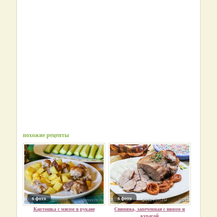
похожие рецепты
6 фото
6 фото
Картошка с мясом в рукаве
Свинина, запеченная с вином и
курагой