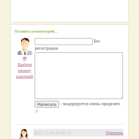
Оставить комментарий...
Без
регистрации
⟳
Выбери
иконку
нажимай
- модерируется очень предвзято
:)
2021-12-02 09:00:35
Ответить