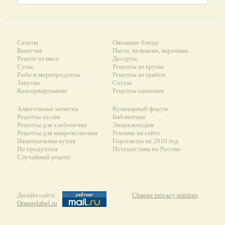
Салаты
Овощные блюда
Выпечка
Паста, пельмени, вареники...
Рецепт из мяса
Десерты
Супы
Рецепты из крупы
Рыба и морепродукты
Рецепты из грибов
Закуски
Соусы
Консервирование
Рецепты напитков
Алкогольные напитки
Кулинарный форум
Рецепты из сои
Библиотека
Рецепты для хлебопечки
Энциклопедия
Рецепты для микроволновки
Реклама на сайте
Национальная кухня
Гороскопы на 2010 год
По продуктам
Путешествия по России
Случайный рецепт
Дизайн сайта:
Change privacy settings
Orangelabel.ru