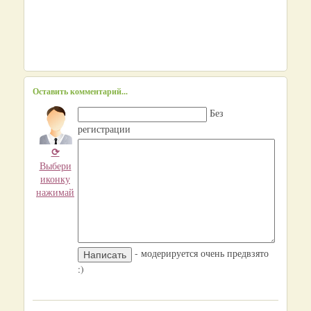
Оставить комментарий...
Без
регистрации
⟳
Выбери
иконку
нажимай
- модерируется очень предвзято
:)