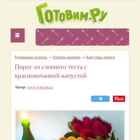
Кулинарные рецепты
→
Рецепты выпечки
→
Капустные пироги
Пирог из слоеного теста с
краснокочанной капустой
Автор:
www.gotovim.ru