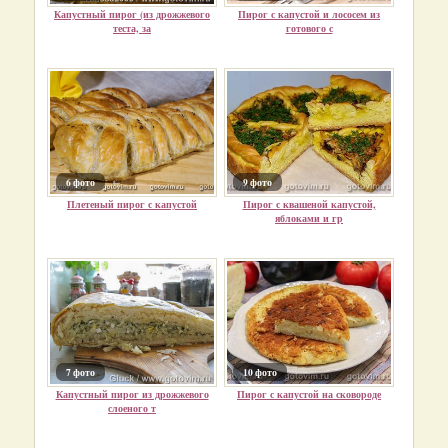
Капустный пирог (из дрожжевого
Пирог с капустой и лососем из
теста, за
готового с
6 фото
9 фото
Плетеный пирог с капустой
Пирог с квашеной капустой,
яблоками и гр
7 фото
10 фото
Капустный пирог из дрожжевого
Пирог с капустой на сковороде
слоеного т