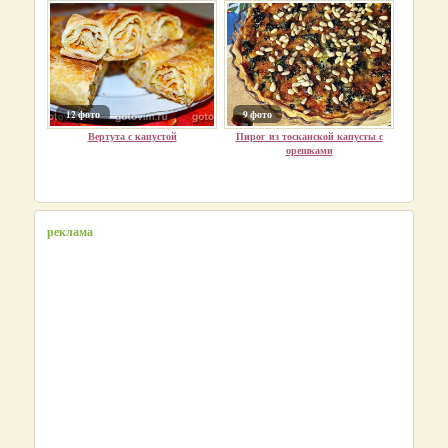
12 фото
9 фото
Вертута с капустой
Пирог из тосканской капусты с
орешками
реклама