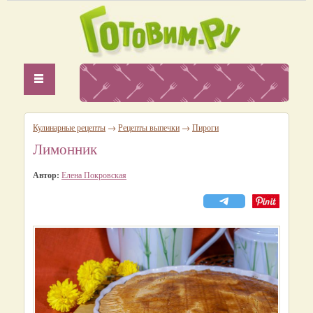
Кулинарные рецепты
→
Рецепты выпечки
→
Пироги
Лимонник
Автор:
Елена Покровская