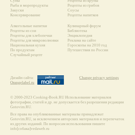
Супы
Рецепты из крупы
Рыба и морепродукты
Рецепты из грибов
Закуски
Соусы
Консервирование
Рецепты напитков
Алкогольные напитки
Кулинарный форум
Рецепты из сои
Библиотека
Рецепты для хлебопечки
Энциклопедия
Рецепты для микроволновки
Реклама на сайте
Национальная кухня
Гороскопы на 2010 год
По продуктам
Путешествия по России
Случайный рецепт
Дизайн сайта:
Change privacy settings
Orangelabel.ru
© 2000-2023 Сooking-Book.RU Использование материалов
фотографии, статей и др. не допускается без разрешения редакции
Gotovim.RU.
Все права на опубликованные материалы принадлежат
Gotovim.RU, за исключением авторских материалов и перепечаток
из других изданий. По вопросам использования пишите
info[собака]vedaweb.ru