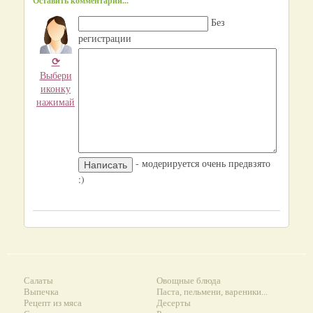
Оставить комментарий...
Без
регистрации
⟳
Выбери
иконку
нажимай
- модерируется очень предвзято
:)
Салаты
Овощные блюда
Выпечка
Паста, пельмени, вареники...
Рецепт из мяса
Десерты