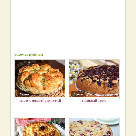
похожие рецепты
9 фото
6 фото
Пирог с брынзой и рукколой
Вишневый пирог