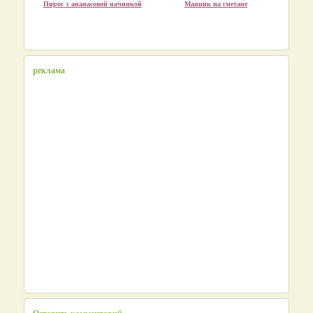
Пирог с ананасовой начинкой
Манник на сметане
реклама