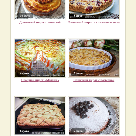
10 фото
5 фото
Дрожжевой пирог с ежевикой
Вишневый пирог из песочного теста
6 фото
5 фото
Овощной пирог «Меланж»
Сливовый пирог с посыпкой
6 фото
9 фото