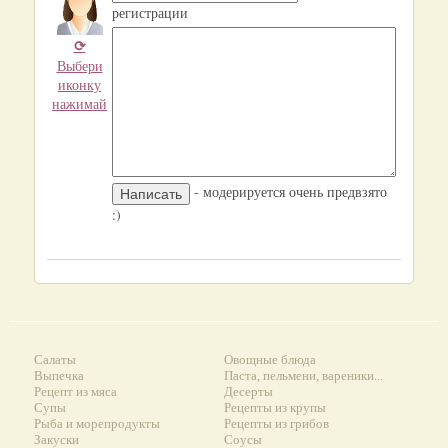
регистрации
⟳
Выбери
иконку
нажимай
- модерируется очень предвзято
:)
Салаты
Овощные блюда
Выпечка
Паста, пельмени, вареники...
Рецепт из мяса
Десерты
Супы
Рецепты из крупы
Рыба и морепродукты
Рецепты из грибов
Закуски
Соусы