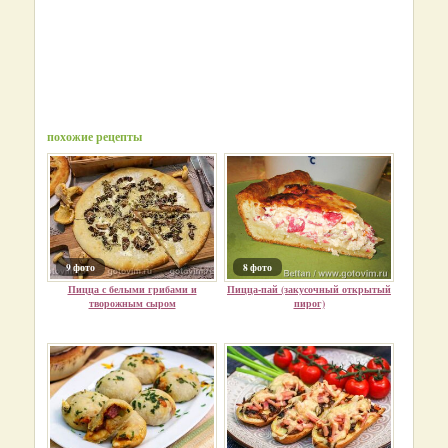
похожие рецепты
9 фото
8 фото
Пицца с белыми грибами и
Пицца-пай (закусочный открытый
творожным сыром
пирог)