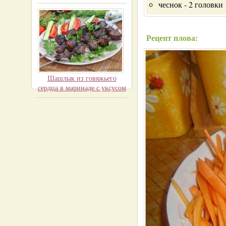
чеснок - 2 головки
Рецепт плова:
Шашлык из говяжьего
сердца в маринаде с уксусом