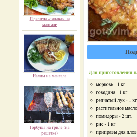
Перепела «тапака» на
мангале
Под
Для приготовления п
Налим на мангале
морковь - 1 кг
говядина - 1 кг
репчатый лук - 1 кг
растительное масло
помидоры - 2 шт.
рис - 1 кг
Горбуша на гриле (на
приправы для плова
решетке)