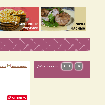
Ctrl
D
ечать
Комментарии
Добавь в закладки
+
Сохранить