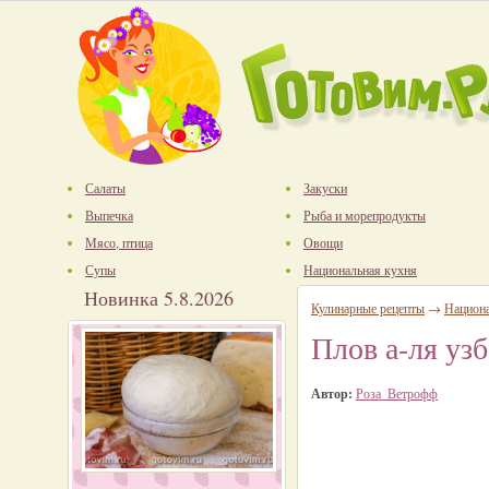
Салаты
Закуски
Выпечка
Рыба и морепродукты
Мясо, птица
Овощи
Супы
Национальная кухня
Новинка 5.8.2026
Кулинарные рецепты
→
Национ
Плов а-ля уз
Автор:
Роза_Ветрофф