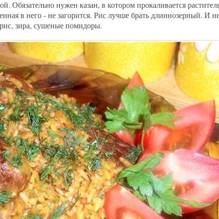
ой. Обязательно нужен казан, в котором прокаливается растител
енная в него - не загорится. Рис лучше брать длиннозерный. И не
арис, зира, сушеные помидоры.