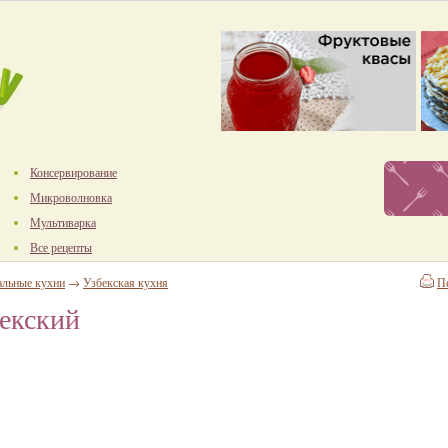
Консервирование
Микроволновка
Мультиварка
Все рецепты
альные кухни
→
Узбекская кухня
П
бекский