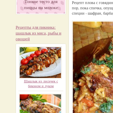
Тонкое тесто для
Рецепт плова с говядин
пиццы на молоке
пор, пока спичка, опущ
специи - шафран, барб
Рецепты для пикника:
шашлык из мяса, рыбы и
овощей
Шашлык из лисичек с
беконом и луком