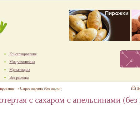
Консервирование
Микроволновка
Мультиварка
Все рецепты
ирование
→
Сырое варенье (без варки)
П
тертая с сахаром с апельсинами (без