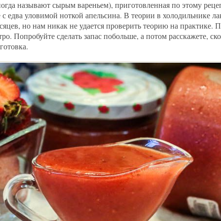
ногда называют сырым вареньем), приготовленная по этому реце
с едва уловимой ноткой апельсина. В теории в холодильнике л
сяцев, но нам никак не удается проверить теорию на практике. 
ро. Попробуйте сделать запас побольше, а потом расскажете, ско
аготовка.