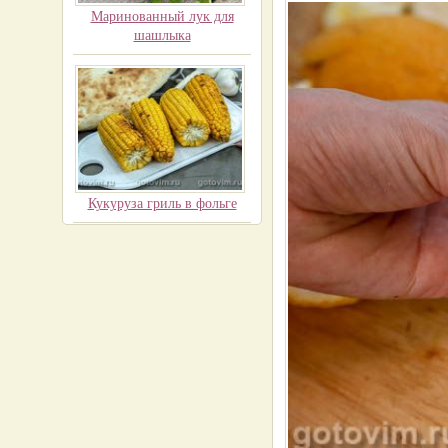
Маринованный лук для
шашлыка
Кукуруза гриль в фольге