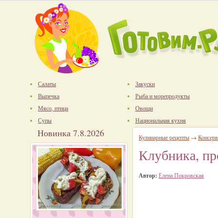
Салаты
Закуски
Выпечка
Рыба и морепродукты
Мясо, птица
Овощи
Супы
Национальная кухня
Новинка 7.8.2026
Кулинарные рецепты
→
Консерв
Клубника, про
Автор:
Елена Покровская