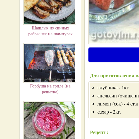
Шашлык из свиных
ребрышек на шампурах
Для приготовления в
Горбуша на гриле (на
клубника - 1кг
решетке)
апельсин (очищенн
лимон (сок) - 4 ст.
сахар - 2кг.
Рецепт :