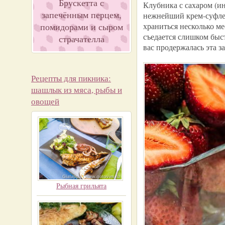
Брускетта с
Клубника с сахаром (и
запечённым перцем,
нежнейший крем-суфле 
помидорами и сыром
храниться несколько ме
съедается слишком быст
страчателла
вас продержалась эта з
Рецепты для пикника:
шашлык из мяса, рыбы и
овощей
Рыбная грильята