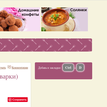
Ctrl
D
ечать
Комментарии
Добавь в закладки
+
 варки)
Сохранить