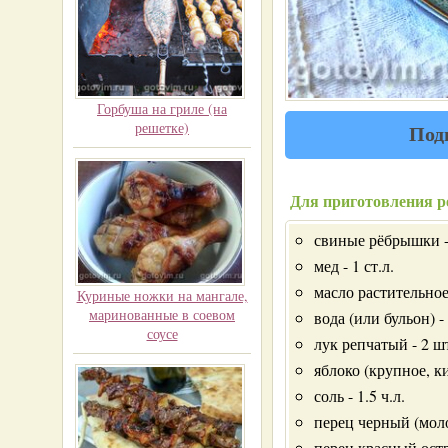
Горбуша на гриле (на
решетке)
Под
Для приготовления р
свиные рёбрышки -
мед - 1 ст.л.
масло растительно
Куриные ножки на мангале,
маринованные в соевом
вода (или бульон) -
соусе
лук репчатый - 2 ш
яблоко (крупное, ки
соль - 1.5 ч.л.
перец черный (молот
перец красный остр