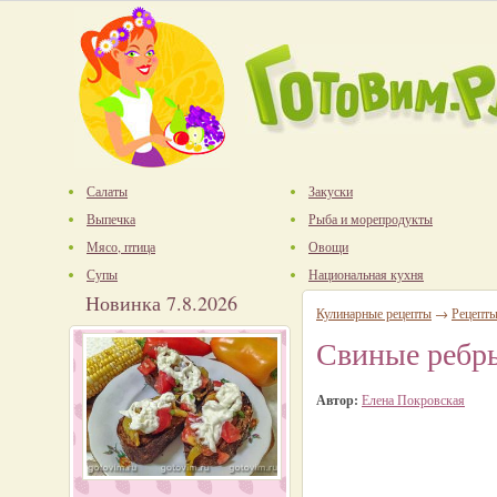
Салаты
Закуски
Выпечка
Рыба и морепродукты
Мясо, птица
Овощи
Супы
Национальная кухня
Новинка 7.8.2026
Кулинарные рецепты
→
Рецепты
Свиные ребр
Автор:
Елена Покровская