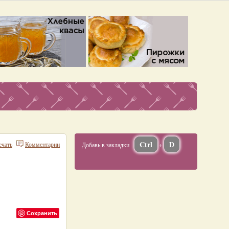
Ctrl
D
ечать
Комментарии
Добавь в закладки
+
Сохранить