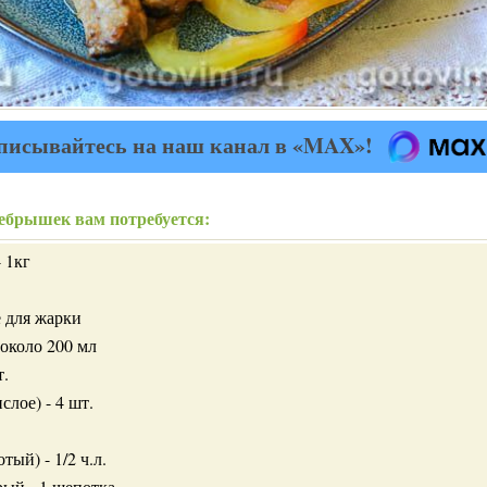
писывайтесь на наш канал в «MAX»!
ебрышек вам потребуется:
 1кг
е для жарки
 около 200 мл
т.
слое) - 4 шт.
ый) - 1/2 ч.л.
ый - 1 щепотка.