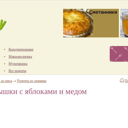
Консервирование
Микроволновка
Мультиварка
Все рецепты
 из мяса
→
Рецепты из свинины
П
ышки с яблоками и медом