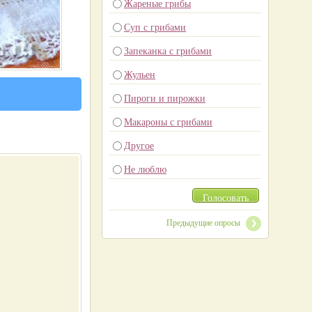
Жареные грибы
Суп с грибами
Запеканка с грибами
Жульен
Пироги и пирожки
Макароны с грибами
Другое
Не люблю
Голосовать
Предыдущие опросы