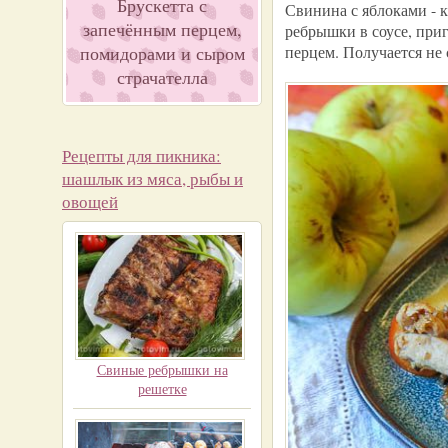
Брускетта с
Свинина с яблоками - к
запечённым перцем,
ребрышки в соусе, при
помидорами и сыром
перцем. Получается не 
страчателла
Рецепты для пикника:
шашлык из мяса, рыбы и
овощей
Свиные ребрышки на
решетке