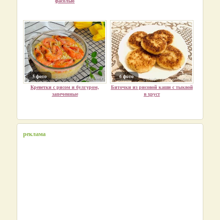
фасолью
5 фото
6 фото
Креветки с рисом и булгуром,
Биточки из рисовой каши с тыквой
запеченные
в хруст
реклама