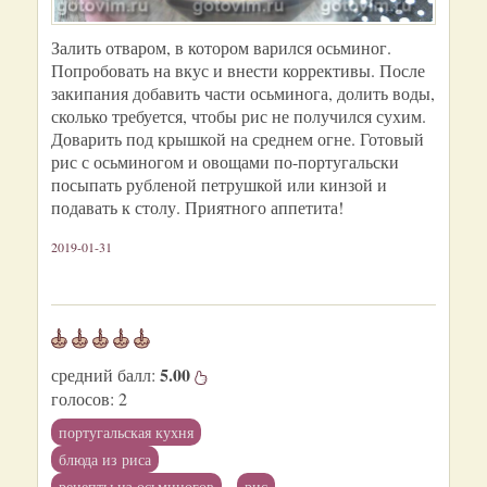
Залить отваром, в котором варился осьминог.
Попробовать на вкус и внести коррективы. После
закипания добавить части осьминога, долить воды,
сколько требуется, чтобы рис не получился сухим.
Доварить под крышкой на среднем огне. Готовый
рис с осьминогом и овощами по-португальски
посыпать рубленой петрушкой или кинзой и
подавать к столу. Приятного аппетита!
2019-01-31
5.00
средний балл:
голосов:
2
португальская кухня
блюда из риса
рецепты из осьминогов
рис