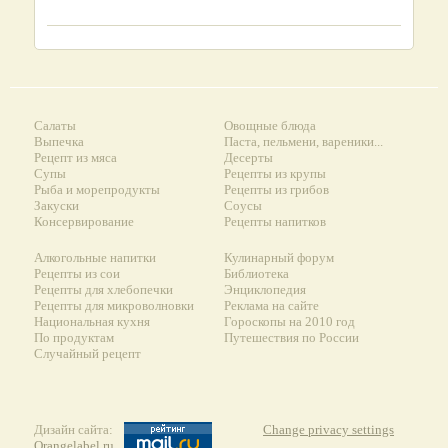
Салаты
Овощные блюда
Выпечка
Паста, пельмени, вареники...
Рецепт из мяса
Десерты
Супы
Рецепты из крупы
Рыба и морепродукты
Рецепты из грибов
Закуски
Соусы
Консервирование
Рецепты напитков
Алкогольные напитки
Кулинарный форум
Рецепты из сои
Библиотека
Рецепты для хлебопечки
Энциклопедия
Рецепты для микроволновки
Реклама на сайте
Национальная кухня
Гороскопы на 2010 год
По продуктам
Путешествия по России
Случайный рецепт
Дизайн сайта:
Change privacy settings
Orangelabel.ru