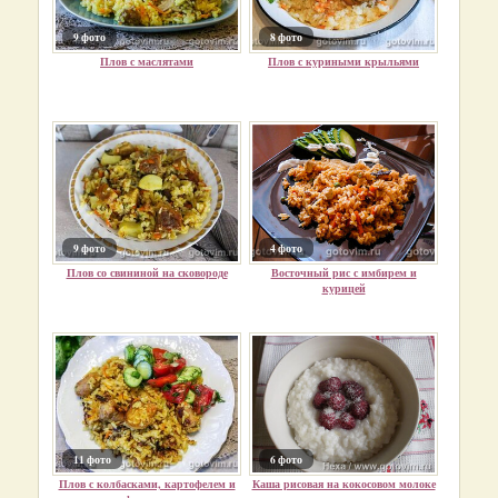
9 фото
8 фото
Плов с маслятами
Плов с куриными крыльями
9 фото
4 фото
Плов со свининой на сковороде
Восточный рис с имбирем и
курицей
11 фото
6 фото
Плов с колбасками, картофелем и
Каша рисовая на кокосовом молоке