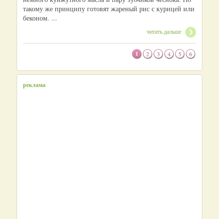
такому же принципу готовят жареный рис с курицей или
беконом. ...
читать дальше
1
2
3
4
5
6
реклама