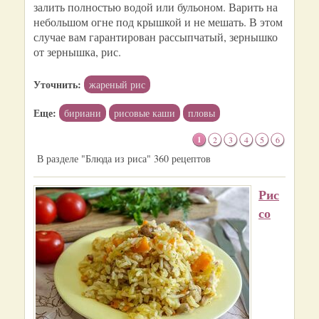
залить полностью водой или бульоном. Варить на
небольшом огне под крышкой и не мешать. В этом
случае вам гарантирован рассыпчатый, зернышко
от зернышка, рис.
Уточнить:
жареный рис
Еще:
бириани
рисовые каши
пловы
1
2
3
4
5
6
В разделе "Блюда из риса" 360 рецептов
Рис
со