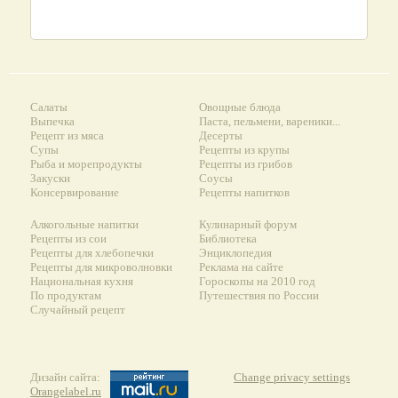
Салаты
Овощные блюда
Выпечка
Паста, пельмени, вареники...
Рецепт из мяса
Десерты
Супы
Рецепты из крупы
Рыба и морепродукты
Рецепты из грибов
Закуски
Соусы
Консервирование
Рецепты напитков
Алкогольные напитки
Кулинарный форум
Рецепты из сои
Библиотека
Рецепты для хлебопечки
Энциклопедия
Рецепты для микроволновки
Реклама на сайте
Национальная кухня
Гороскопы на 2010 год
По продуктам
Путешествия по России
Случайный рецепт
Дизайн сайта:
Change privacy settings
Orangelabel.ru