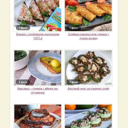
7 фото
7 фото
Канапе с крабовыми палочками
Хлебные пакоры или гренки с
VIČI и
луком по-инд
5 фото
7 фото
Киклико – гренки с яйцом по-
Костный мозг на ржаном хлебе
грузински