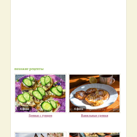
похожие рецепты
6 фото
6 фото
Гренки с тунцом
Ванильные гренки