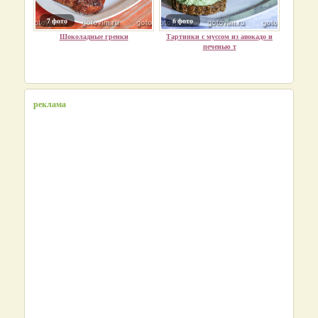
7 фото
6 фото
Шоколадные гренки
Тартинки с муссом из авокадо и
печенью т
реклама