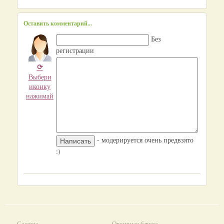
Оставить комментарий...
Без
регистрации
⟳
Выбери
иконку
нажимай
- модерируется очень предвзято
:)
Салаты
Овощные блюда