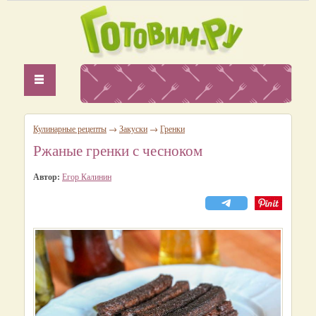
Кулинарные рецепты
→
Закуски
→
Гренки
Ржаные гренки с чесноком
Автор:
Егор Калинин