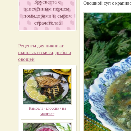
Брускетта с
Овощной суп с крапив
запечённым перцем,
помидорами и сыром
страчателла
Рецепты для пикника:
шашлык из мяса, рыбы и
овощей
Камбала (глоссик) на
мангале