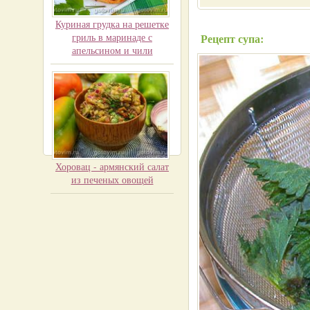
Куриная грудка на решетке
гриль в маринаде с
Рецепт супа:
апельсином и чили
Хоровац - армянский салат
из печеных овощей