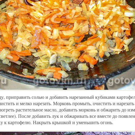
ду, приправить солью и добавить нарезанный кубиками картофел
истить и мелко нарезать. Морковь промыть, очистить и нарезать
зогреть растительное масло, добавить морковь и обжарить до из
светлее). После добавить лук и обжаривать все вместе до появле
ку к картофелю. Накрыть крышкой и уменьшить огонь.