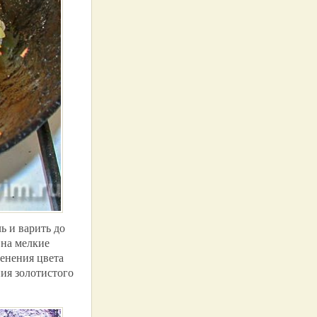
ь и варить до
 на мелкие
менения цвета
ния золотистого