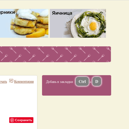
Ctrl
D
ечать
Комментарии
Добавь в закладки
+
Сохранить