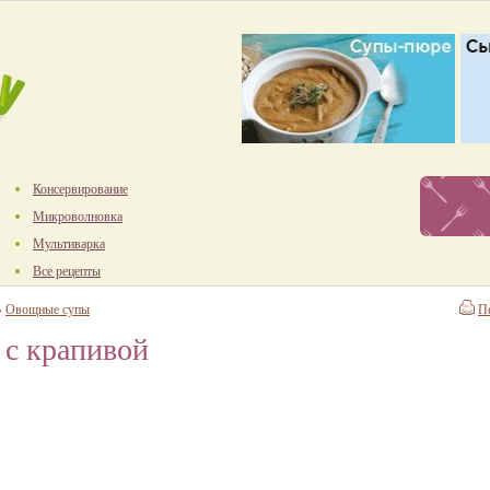
Консервирование
Микроволновка
Мультиварка
Все рецепты
→
Овощные супы
П
 с крапивой