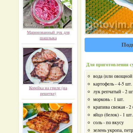
Маринованный лук для
шашлыка
Под
Для приготовления су
вода (или овощной 
картофель - 4-5 шт.
Корейка на гриле (на
лук репчатый - 2 ш
решетке)
морковь - 1 шт.
крапива свежая - 2
яйцо (белок) - 1 шт.
соль - по вкусу
зелень укропа, пет