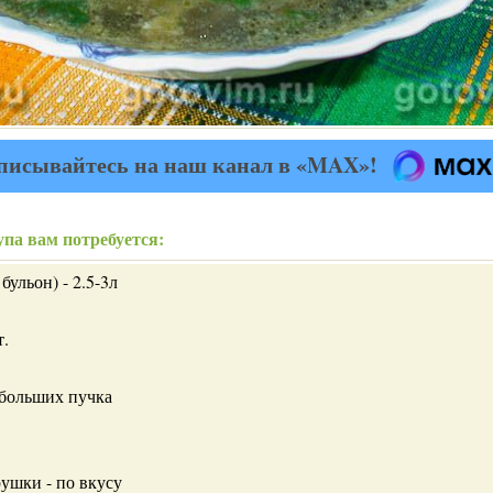
писывайтесь на наш канал в «MAX»!
па вам потребуется:
бульон) - 2.5-3л
т.
 больших пучка
рушки - по вкусу