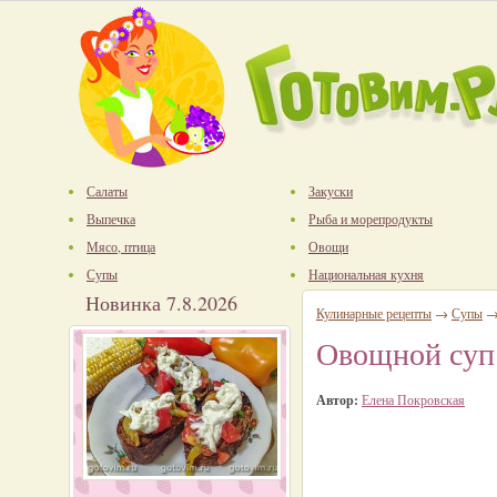
Салаты
Закуски
Выпечка
Рыба и морепродукты
Мясо, птица
Овощи
Супы
Национальная кухня
Новинка 7.8.2026
Кулинарные рецепты
→
Супы
Овощной суп
Автор:
Елена Покровская