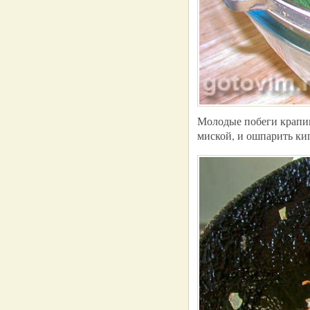
Молодые побеги крапив
миской, и ошпарить кип