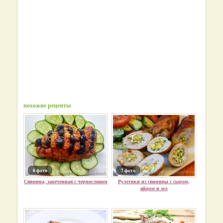
похожие рецепты
8 фото
7 фото
Свинина, запеченная с черносливом
Рулетики из свинины с сыром,
яйцом и зел