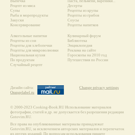
Выпечка
Паста, пельмени, вареники...
Рецепт из мяса
Десерты
Супы
Рецепты из крупы
Рыба и морепродукты
Рецепты из грибов
Закуски
Соусы
Консервирование
Рецепты напитков
Алкогольные напитки
Кулинарный форум
Рецепты из сои
Библиотека
Рецепты для хлебопечки
Энциклопедия
Рецепты для микроволновки
Реклама на сайте
Национальная кухня
Гороскопы на 2010 год
По продуктам
Путешествия по России
Случайный рецепт
Дизайн сайта:
Change privacy settings
Orangelabel.ru
© 2000-2023 Сooking-Book.RU Использование материалов
фотографии, статей и др. не допускается без разрешения редакции
Gotovim.RU.
Все права на опубликованные материалы принадлежат
Gotovim.RU, за исключением авторских материалов и перепечаток
из других изданий. По вопросам использования пишите