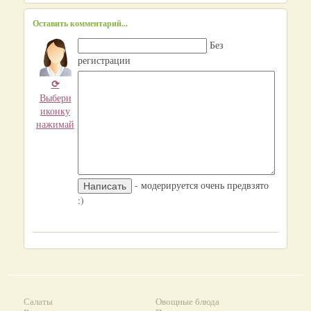
Оставить комментарий...
Без
регистрации
⟳
Выбери
иконку
нажимай
- модерируется очень предвзято
:)
Салаты
Овощные блюда