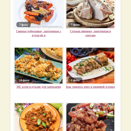
7 фото
7 фото
Свиные ребрышки, запеченные с
Сочная свинина, запеченная в
курагой и
сметане
10 фото
5 фото
НЕ плов в рукаве для запекания
Как сварить мясо в пищевой пленке