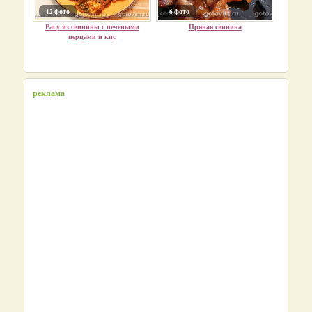
12 фото
6 фото
Рагу из свинины с печеными
Пряная свинина
перцами и кис
реклама