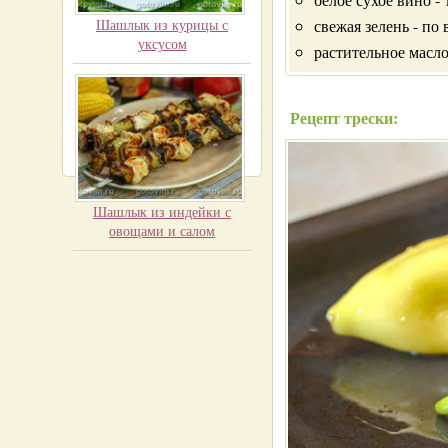
Шашлык из курицы с
свежая зелень - по 
уксусом
растительное масло
Рецепт трески:
Шашлык из индейки с
овощами и салом