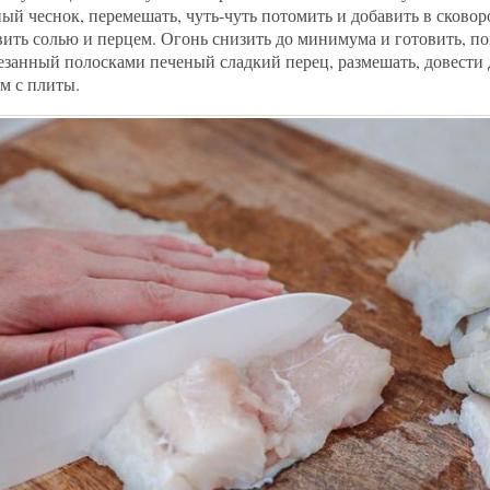
ый чеснок, перемешать, чуть-чуть потомить и добавить в сково
вить солью и перцем. Огонь снизить до минимума и готовить, п
резанный полосками печеный сладкий перец, размешать, довести 
ом с плиты.