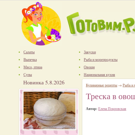
Салаты
Закуски
Выпечка
Рыба и морепродукты
Мясо, птица
Овощи
Супы
Национальная кухня
Новинка 5.8.2026
Кулинарные рецепты
→
Рыба и
Треска в ово
Автор:
Елена Покровская