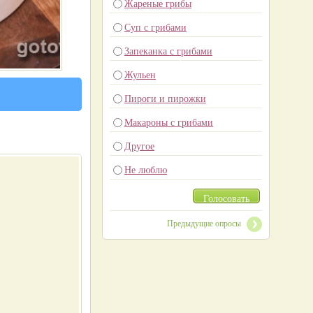
Жареные грибы
Суп с грибами
Запеканка с грибами
Жульен
Пироги и пирожки
Макароны с грибами
Другое
Не люблю
Голосовать
Предыдущие опросы