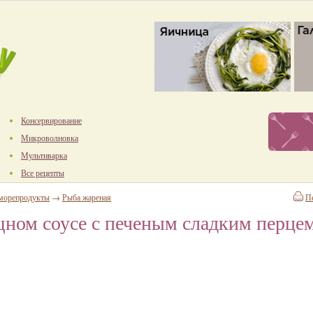
Консервирование
Микроволновка
Мультиварка
Все рецепты
 морепродукты
→
Рыба жареная
П
щном соусе с печеным сладким перце