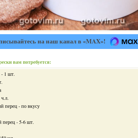
писывайтесь на наш канал в «MAX»!
рески вам потребуется:
 - 1 шт.
т.
а
 ч.л.
й перец - по вкусу
 перец - 5-6 шт.
150 мл