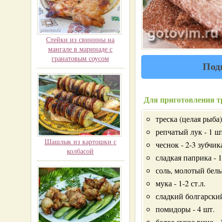
Стейки из свинины на
мангале в маринаде с
гранатовым соусом
Под
Для приготовления т
треска (целая рыба)
репчатый лук - 1 ш
Шашлык из картошки с
чеснок - 2-3 зубчик
колбасой
сладкая паприка - 1
соль, молотый белы
мука - 1-2 ст.л.
сладкий болгарский
помидоры - 4 шт.
белое сухое вино - 