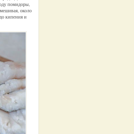
роду помидоры,
омешивая, около
до кипения и