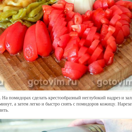
. На помидорах сделать крестообразный неглубокий надрез и зал
минут, а затем легко и быстро снять с помидоров кожицу. Нарез
лить.