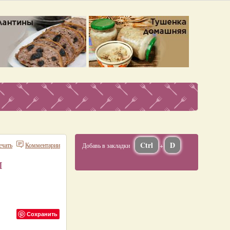
Ctrl
D
ечать
Комментарии
Добавь в закладки
+
м
Сохранить