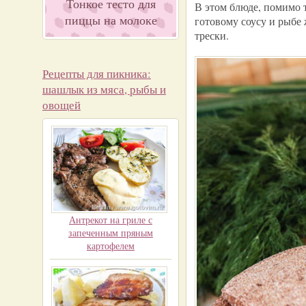
Тонкое тесто для
В этом блюде, помимо 
пиццы на молоке
готовому соусу и рыбе 
трески.
Рецепты для пикника:
шашлык из мяса, рыбы и
овощей
Антрекот на гриле с
запеченным пряным
картофелем