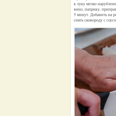
к луку мелко нарубленн
вино, паприку, припра
5 минут. Добавить на 
снять сковороду с соус