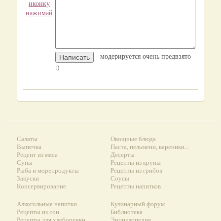
иконку
нажимай
- модерируется очень предвзято
:)
Салаты
Овощные блюда
Выпечка
Паста, пельмени, вареники...
Рецепт из мяса
Десерты
Супы
Рецепты из крупы
Рыба и морепродукты
Рецепты из грибов
Закуски
Соусы
Консервирование
Рецепты напитков
Алкогольные напитки
Кулинарный форум
Рецепты из сои
Библиотека
Рецепты для хлебопечки
Энциклопедия