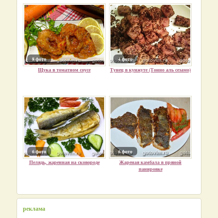
8 фото
4 фото
Щука в томатном соусе
Тунец в кунжуте (Тонно аль сезамо)
6 фото
6 фото
Пелядь, жаренная на сковороде
Жареная камбала в пряной
панировке
реклама