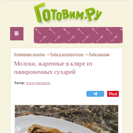
Кулинарные рецепты
→
Рыба и морепродукты
→
Рыба жареная
Молоки, жаренные в кляре из
панировочных сухарей
Автор:
www.gotovim.ru