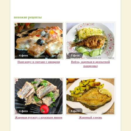
похожие рецепты
6 фото
5 фото
Пангасиус в сметане с овощами
Вобла, жареная в ароматной
панировке
6 фото
8 фото
Жареная путассу с красным вином
Жареный глосик