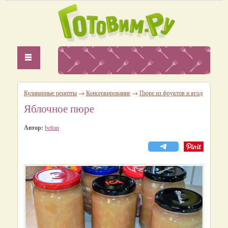
Кулинарные рецепты
→
Консервирование
→
Пюре из фруктов и ягод
Яблочное пюре
Автор:
bettan