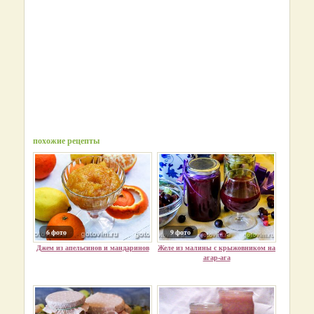
похожие рецепты
6 фото
9 фото
Джем из апельсинов и мандаринов
Желе из малины с крыжовником на
агар-ага