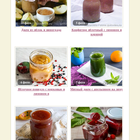
10 фото
5 фото
Джем из яблок и винограда
Конфитюр яблочный с лимоном и
корицей
6 фото
7 фото
Яблочное повидло с морковью и
Мятный джем с апельсином на зиму
лимоном в