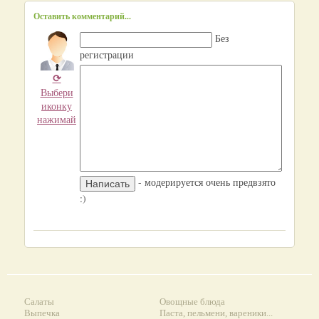
Оставить комментарий...
Без
регистрации
⟳
Выбери
иконку
нажимай
- модерируется очень предвзято
:)
Салаты
Овощные блюда
Выпечка
Паста, пельмени, вареники...