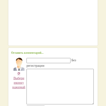
Оставить комментарий...
Без
регистрации
⟳
Выбери
иконку
нажимай