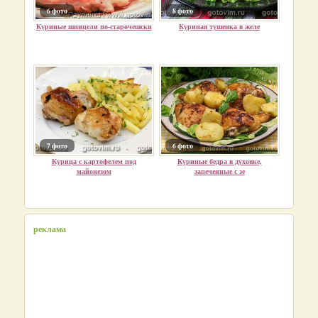
6 фото
8 фото
Куриные шницели по-старочешски
Куриная тушенка в желе
7 фото
6 фото
Курица с картофелем под
Куриные бедра в духовке,
майонезом
запеченные с зе
реклама