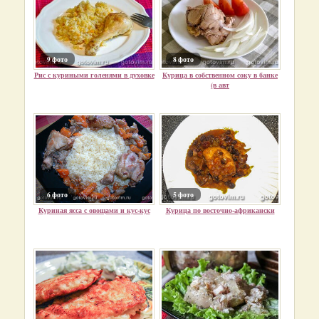
9 фото
8 фото
Рис с куриными голенями в духовке
Курица в собственном соку в банке
(в авт
6 фото
5 фото
Куриная ясса с овощами и кус-кус
Курица по восточно-африкански