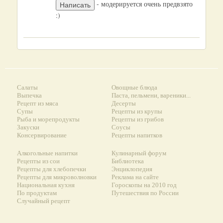
- модерируется очень предвзято
:)
Салаты
Овощные блюда
Выпечка
Паста, пельмени, вареники...
Рецепт из мяса
Десерты
Супы
Рецепты из крупы
Рыба и морепродукты
Рецепты из грибов
Закуски
Соусы
Консервирование
Рецепты напитков
Алкогольные напитки
Кулинарный форум
Рецепты из сои
Библиотека
Рецепты для хлебопечки
Энциклопедия
Рецепты для микроволновки
Реклама на сайте
Национальная кухня
Гороскопы на 2010 год
По продуктам
Путешествия по России
Случайный рецепт