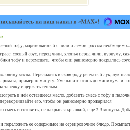
писывайтесь на наш канал в «MAX»!
я:
еный тофу, маринованный с чили и лемонграссом необходимо..
расс, соевый соус, перец чили, хлопья перца чили, куркуму, саха
бики тофу и перемешать, чтобы они равномерно покрылись соус
половину масла. Переложить в сковороду репчатый лук, лук-шало
 аромата, примерно минуту. Уменьшите огонь до минимума и гот
а тарелку и держать теплым.
азогреть в ней оставшееся масло, добавить смесь с тофу и палоч
ереворачивайте его, чтобы он равномерно прожарился.
ую смесь и готовить, не накрывая крышкой, еще 2-3 минуты. До
я и переложить ее содержимое на сервировочное блюдо. Посыпат
 отварным рисом.