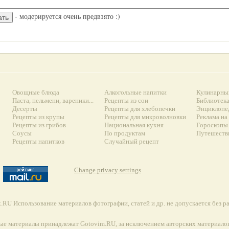
- модерируется очень предвзято :)
Овощные блюда
Алкогольные напитки
Кулинарны
Паста, пельмени, вареники...
Рецепты из сои
Библиотек
Десерты
Рецепты для хлебопечки
Энциклопе
Рецепты из крупы
Рецепты для микроволновки
Реклама на
Рецепты из грибов
Национальная кухня
Гороскопы 
Соусы
По продуктам
Путешеств
Рецепты напитков
Случайный рецепт
Change privacy settings
RU Использование материалов фотографии, статей и др. не допускается без 
ые материалы принадлежат Gotovim.RU, за исключением авторских материалов