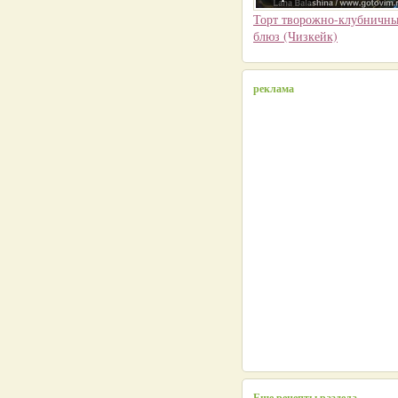
Торт творожно-клубничн
блюз (Чизкейк)
реклама
Еще рецепты раздела...