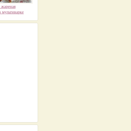
 жареная
в мультиварке