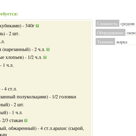
ебуется:
Сложность:
средняя
кубиками) - 340г
Оборудование:
сков
ь) - 2 шт.
.л.
Техники:
жарка
 (нарезанный) - 2 ч.л.
е хлопьев) - 1/2 ч.л.
 1 ч.л.
- 4 ст.л.
занный полукольцами) - 1/2 головки
ный) - 2 шт.
й) - 1 ч.л.
- 2/3 стакан
ый, обжаренный) - 4 ст.л.арахис (сырой,
акан