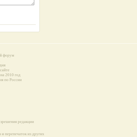
й форум
а
дия
 сайте
на 2010 год
ия по России
разрешения редакции
 и перепечаток из других