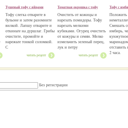
Тушеный тофу с яйцами
Томатная окрошка с тофу
Тофу с имб
Тофу слегка отварите в
Очистить от кожицы и
Положить 
бульоне и затем разомните
нарезать помидоры. Тофу
неметалли
вилкой. Лапшу отварите и
нарезать мелкими
Смешать с
откиньте на дуршлаг. Грибы
кубиками. Огурец очистить
имбирь, ч
очистите, промойте и
от кожуры и семян. Мелко
кунжутное
е
нарежьте тонкой соломкой.
измельчить зеленый перец,
маринадом
С
лук и петру
отставить
2 часа.
читать рецепт
читать рецепт
Без регистрации