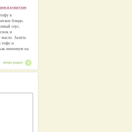
ирем и кунжутом
тофу в
ческое блюдо.
оевый соус,
еснок и
 масло. Залить
 тофу и
 как минимум на
читать рецепт