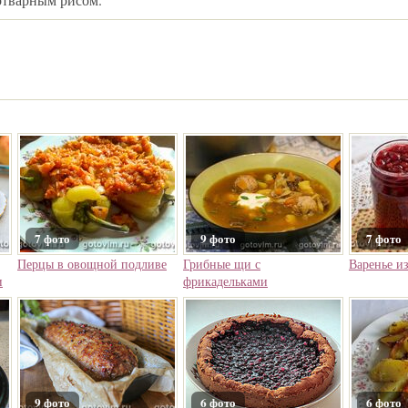
7 фото
9 фото
7 фото
Перцы в овощной подливе
Грибные щи с
Варенье и
и
фрикадельками
9 фото
6 фото
6 фото