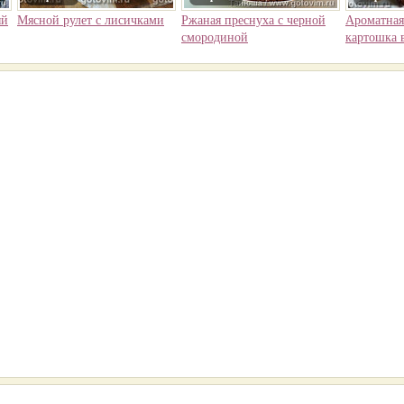
ый
Мясной рулет с лисичками
Ржаная преснуха с черной
Ароматная
смородиной
картошка 