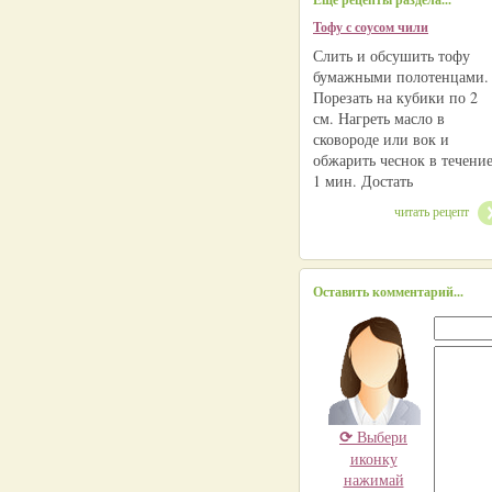
Тофу с соусом чили
Слить и обсушить тофу
бумажными полотенцами.
Порезать на кубики по 2
см. Нагреть масло в
сковороде или вок и
обжарить чеснок в течени
1 мин. Достать
читать рецепт
Оставить комментарий...
⟳
Выбери
иконку
нажимай