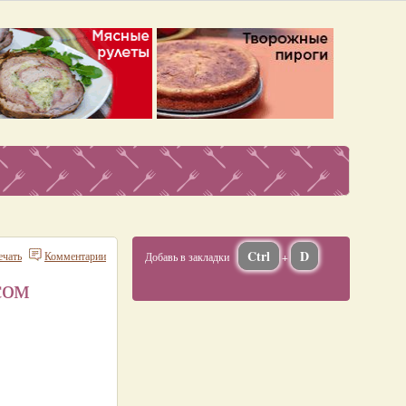
Ctrl
D
ечать
Комментарии
Добавь в закладки
+
сом