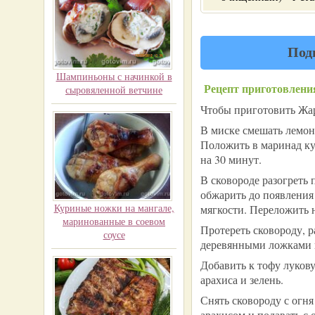
Под
Шампиньоны с начинкой в
Рецепт приготовлени
сыровяленной ветчине
Чтобы приготовить Жар
В миске смешать лемонг
Положить в маринад ку
на 30 минут.
В сковороде разогреть 
обжарить до появления
Куриные ножки на мангале,
мягкости. Переложить н
маринованные в соевом
Протереть сковороду, р
соусе
деревянными ложками п
Добавить к тофу луков
арахиса и зелень.
Снять сковороду с огн
арахисом и подавать с