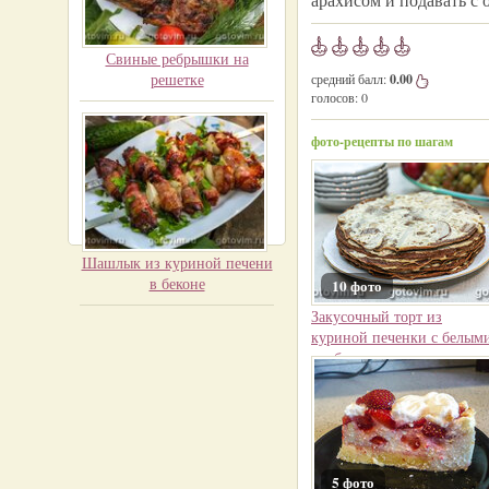
Свиные ребрышки на
решетке
средний балл:
0.00
голосов:
0
фото-рецепты по шагам
Шашлык из куриной печени
в беконе
10 фото
Закусочный торт из
куриной печенки с белым
грибами в сметане
5 фото