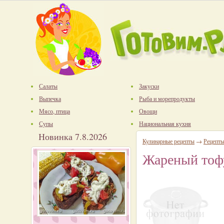
Салаты
Закуски
Выпечка
Рыба и морепродукты
Мясо, птица
Овощи
Супы
Национальная кухня
Новинка 7.8.2026
Кулинарные рецепты
→
Рецепты
Жареный тофу