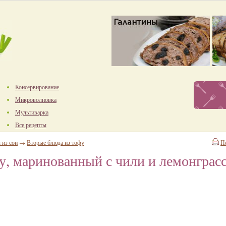
Консервирование
Микроволновка
Мультиварка
Все рецепты
 из сои
→
Вторые блюда из тофу
П
, маринованный с чили и лемонграс