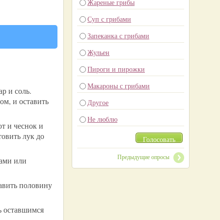
Жареные грибы
Суп с грибами
Запеканка с грибами
Жульен
Пироги и пирожки
.
Макароны с грибами
р и соль.
ом, и оставить
Другое
Не люблю
т и чеснок и
овить лук до
Голосовать
Предыдущие опросы
ками или
бавить половину
ь оставшимся