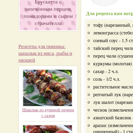
Брускетта с
запечённым перцем,
Для рецепта вам потр
помидорами и сыром
страчателла
тофу (нарезанный, 
лемонграсса (стебел
соевый соус - 1.5 ст
Рецепты для пикника:
тайский перец чили
шашлык из мяса, рыбы и
перец чили (сушены
овощей
куркумы (молотая) -
сахар - 2 ч.л.
соль - 1/2 ч.л.
растительное масло 
репчатый лук (наре
лук шалот (нарезан
чеснок (измельченны
Шашлык из куриной печени
с салом
азиатский базилик 
арахис (измельченн
очищенный) - 1 ст