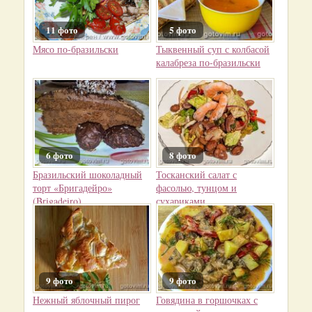
11 фото
5 фото
Мясо по-бразильски
Тыквенный суп с колбасой
калабреза по-бразильски
6 фото
8 фото
Бразильский шоколадный
Тосканский салат с
торт «Бригадейро»
фасолью, тунцом и
(Brigadeiro)
сухариками
9 фото
9 фото
Нежный яблочный пирог
Говядина в горшочках с