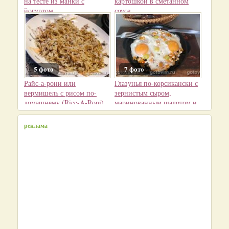
на тесте из манки с
картошкой в сметанном
йогуртом
соусе
5 фото
7 фото
Райс-а-рони или
Глазунья по-корсикански с
вермишель с рисом по-
зернистым сыром,
домашнему (Rice-A-Roni)
маринованным шалотом и
помидорами
реклама