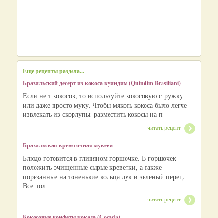
Еще рецепты раздела...
Бразильский десерт из кокоса куиндим (Quindim Brasiliani)
Если не т кокосов, то используйте кокосовую стружку
или даже просто муку. Чтобы мякоть кокоса было легче
извлекать из скорлупы, разместить кокосы на п
читать рецепт
Бразильская креветочная мукека
Блюдо готовится в глиняном горшочке. В горшочек
положить очищенные сырые креветки, а также
порезанные на тоненькие кольца лук и зеленый перец.
Все пол
читать рецепт
Кокосовые конфеты кокада (Сocada)