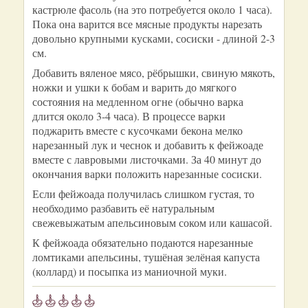
кастрюле фасоль (на это потребуется около 1 часа).
Пока она варится все мясные продукты нарезать
довольно крупными кусками, сосиски - длиной 2-3
см.
Добавить вяленое мясо, рёбрышки, свиную мякоть,
ножки и ушки к бобам и варить до мягкого
состояния на медленном огне (обычно варка
длится около 3-4 часа). В процессе варки
поджарить вместе с кусочками бекона мелко
нарезанный лук и чеснок и добавить к фейжоаде
вместе с лавровыми листочками. За 40 минут до
окончания варки положить нарезанные сосиски.
Если фейжоада получилась слишком густая, то
необходимо разбавить её натуральным
свежевыжатым апельсиновым соком или кашасой.
К фейжоада обязательно подаются нарезанные
ломтиками апельсины, тушёная зелёная капуста
(коллард) и посыпка из маниочной муки.