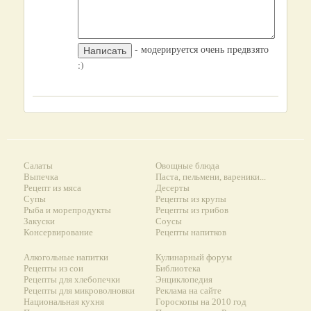
- модерируется очень предвзято
:)
Салаты
Овощные блюда
Выпечка
Паста, пельмени, вареники...
Рецепт из мяса
Десерты
Супы
Рецепты из крупы
Рыба и морепродукты
Рецепты из грибов
Закуски
Соусы
Консервирование
Рецепты напитков
Алкогольные напитки
Кулинарный форум
Рецепты из сои
Библиотека
Рецепты для хлебопечки
Энциклопедия
Рецепты для микроволновки
Реклама на сайте
Национальная кухня
Гороскопы на 2010 год