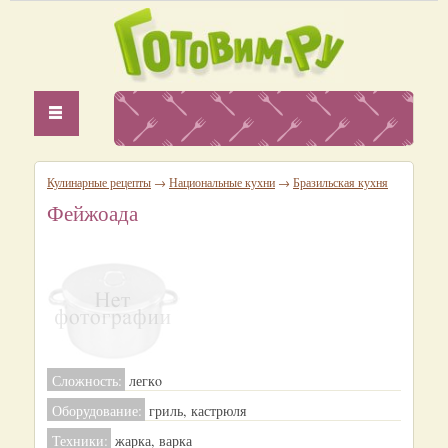
Кулинарные рецепты
→
Национальные кухни
→
Бразильская кухня
Фейжоада
Сложность:
легкo
Оборудование:
гриль, кастрюля
Техники:
жарка, варка