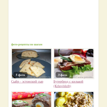
фото-рецепты по шагам
5 фото
3 фото
Сыйр - эстонский сыр
Бутерброд с килькой
(Kiluvõileib)