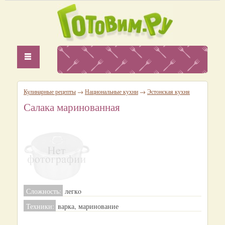
Кулинарные рецепты
→
Национальные кухни
→
Эстонская кухня
Салака маринованная
Сложность:
легкo
Техники:
варка, маринование