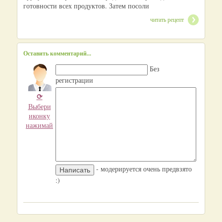
готовности всех продуктов. Затем посоли
читать рецепт
Оставить комментарий...
Без
регистрации
⟳
Выбери
иконку
нажимай
- модерируется очень предвзято
:)