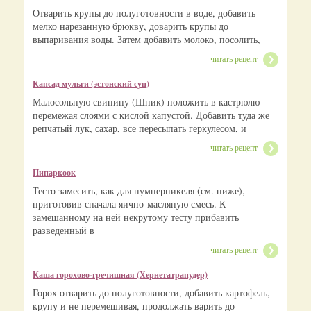
Отварить крупы до полуготовности в воде, добавить
мелко нарезанную брюкву, доварить крупы до
выпаривания воды. Затем добавить молоко, посолить,
читать рецепт
Капсад мульги (эстонский суп)
Малосольную свинину (Шпик) положить в кастрюлю
перемежая слоями с кислой капустой. Добавить туда же
репчатый лук, сахар, все пересыпать геркулесом, и
читать рецепт
Пипаркоок
Тесто замесить, как для пумперникеля (см. ниже),
приготовив сначала яично-масляную смесь. К
замешанному на ней некрутому тесту прибавить
разведенный в
читать рецепт
Каша горохово-гречишная (Хернетатрапудер)
Горох отварить до полуготовности, добавить картофель,
крупу и не перемешивая, продолжать варить до