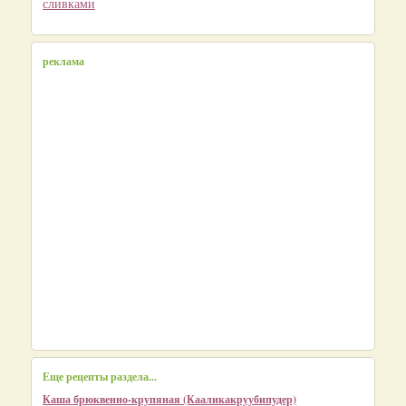
сливками
реклама
Еще рецепты раздела...
Каша брюквенно-крупяная (Кааликакруубипудер)