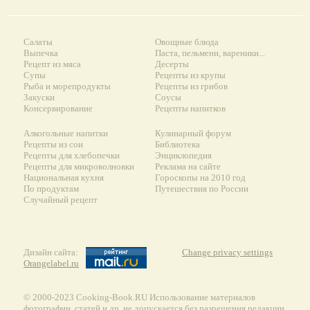
Салаты
Овощные блюда
Выпечка
Паста, пельмени, вареники...
Рецепт из мяса
Десерты
Супы
Рецепты из крупы
Рыба и морепродукты
Рецепты из грибов
Закуски
Соусы
Консервирование
Рецепты напитков
Алкогольные напитки
Кулинарный форум
Рецепты из сои
Библиотека
Рецепты для хлебопечки
Энциклопедия
Рецепты для микроволновки
Реклама на сайте
Национальная кухня
Гороскопы на 2010 год
По продуктам
Путешествия по России
Случайный рецепт
Дизайн сайта:
Change privacy settings
Orangelabel.ru
© 2000-2023 Сooking-Book.RU Использование материалов
фотографии, статей и др. не допускается без разрешения редакции