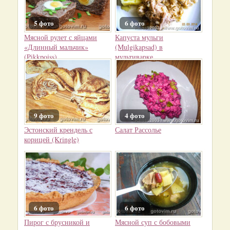
5 фото
6 фото
Мясной рулет с яйцами
Капуста мульги
«Длинный мальчик»
(Mulgikapsad) в
(Pikkpoiss)
мультиварке
9 фото
4 фото
Эстонский крендель с
Салат Рассолье
корицей (Kringle)
6 фото
6 фото
Пирог с брусникой и
Мясной суп с бобовыми