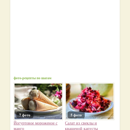
фото-рецепты по шагам
7 фото
5 фото
Йогуртовое мороженое с
Салат из свеклы и
манго
квашеной капусты