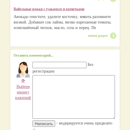
Вафельные рожки с гуакамоле и креветками
Авокадо очистите, удалите косточку, мякоть разомните
вилкой. Добавьте сок лайма, мелко нарезанные томаты,
измельчённый чеснок, масло, соль и перец. Пе
читать рецепт
Оставить комментарий...
Без
регистрации
⟳
Выбери
иконку
нажимай
- модерируется очень предвзято
:)