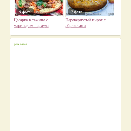
9 фото
7 фото
Цесарка в тажине с
Перевернутый пирог с
маринадом чермула
абрикосами
реклама