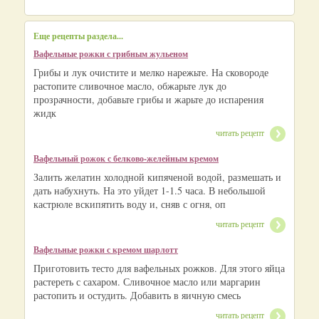
Еще рецепты раздела...
Вафельные рожки с грибным жульеном
Грибы и лук очистите и мелко нарежьте. На сковороде
растопите сливочное масло, обжарьте лук до
прозрачности, добавьте грибы и жарьте до испарения
жидк
читать рецепт
Вафельный рожок с белково-желейным кремом
Залить желатин холодной кипяченой водой, размешать и
дать набухнуть. На это уйдет 1-1.5 часа. В небольшой
кастрюле вскипятить воду и, сняв с огня, оп
читать рецепт
Вафельные рожки с кремом шарлотт
Приготовить тесто для вафельных рожков. Для этого яйца
растереть с сахаром. Сливочное масло или маргарин
растопить и остудить. Добавить в яичную смесь
читать рецепт