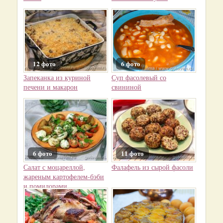
12 фото
6 фото
Запеканка из куриной
Суп фасолевый со
печени и макарон
свининой
6 фото
11 фото
Салат с моцареллой,
Фалафель из сырой фасоли
жареным картофелем‑бэби
и помидорами