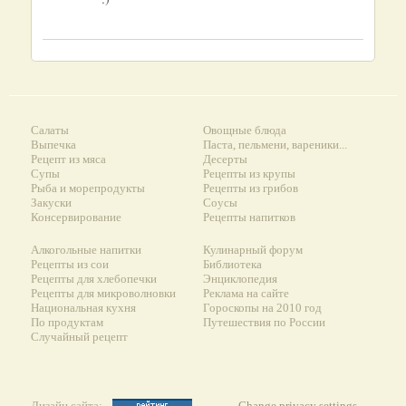
Салаты
Овощные блюда
Выпечка
Паста, пельмени, вареники...
Рецепт из мяса
Десерты
Супы
Рецепты из крупы
Рыба и морепродукты
Рецепты из грибов
Закуски
Соусы
Консервирование
Рецепты напитков
Алкогольные напитки
Кулинарный форум
Рецепты из сои
Библиотека
Рецепты для хлебопечки
Энциклопедия
Рецепты для микроволновки
Реклама на сайте
Национальная кухня
Гороскопы на 2010 год
По продуктам
Путешествия по России
Случайный рецепт
Дизайн сайта:
Change privacy settings