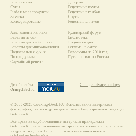
Рецепт из мяса
Десерты
Супы
Рецепты из крупы
Рыба и морепродукты
Рецепты из грибов
Закуски
Соусы
Консервирование
Рецепты напитков
Алкогольные напитки
Кулинарный форум
Рецепты из сои
Библиотека
Рецепты для хлебопечки
Энциклопедия
Рецепты для микроволновки
Реклама на сайте
Национальная кухня
Гороскопы на 2010 год
По продуктам
Путешествия по России
Случайный рецепт
Дизайн сайта:
Change privacy settings
Orangelabel.ru
© 2000-2023 Сooking-Book.RU Использование материалов
фотографии, статей и др. не допускается без разрешения редакции
Gotovim.RU.
Все права на опубликованные материалы принадлежат
Gotovim.RU, за исключением авторских материалов и перепечаток
из других изданий. По вопросам использования пишите
info[собака]vedaweb.ru