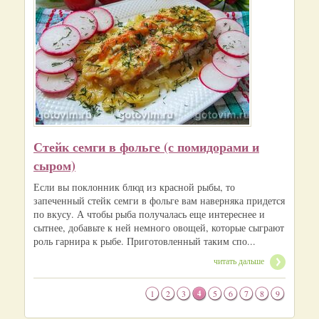
Стейк семги в фольге (с помидорами и
сыром)
Если вы поклонник блюд из красной рыбы, то
запеченный стейк семги в фольге вам наверняка придется
по вкусу. А чтобы рыба получалась еще интереснее и
сытнее, добавьте к ней немного овощей, которые сыграют
роль гарнира к рыбе. Приготовленный таким спо...
читать дальше
1
2
3
4
5
6
7
8
9