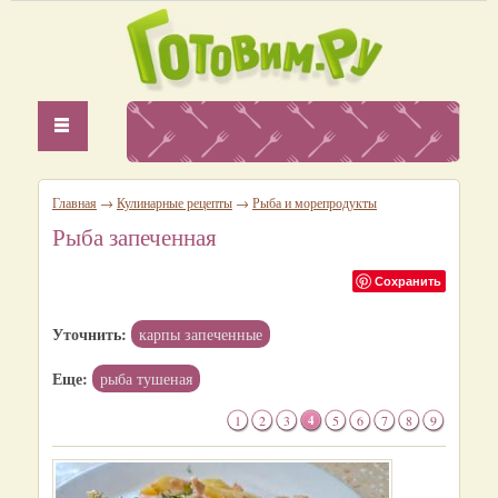
Главная
→
Кулинарные рецепты
→
Рыба и морепродукты
Рыба запеченная
Сохранить
Уточнить:
карпы запеченные
Еще:
рыба тушеная
1
2
3
4
5
6
7
8
9