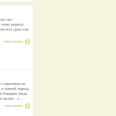
ате «по-
 этому рецепту.
но есть сразу или
читать дальше
т сэкономить не
и в зимний период,
и блюдами, когда
сделать - э...
читать дальше