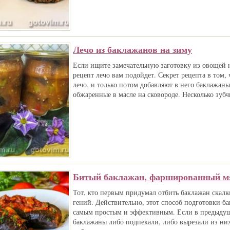
Лечо из баклажанов на зиму
Если ищите замечательную заготовку из овощей н
рецепт лечо вам подойдет. Секрет рецепта в том, 
лечо, и только потом добавляют в него баклажаны
обжаренные в масле на сковороде. Несколько зубч
Битый баклажан, фаршированный м
Тот, кто первым придумал отбить баклажан скал
гений. Действительно, этот способ подготовки ба
самым простым и эффективным. Если в предыду
баклажаны либо подпекали, либо вырезали из них