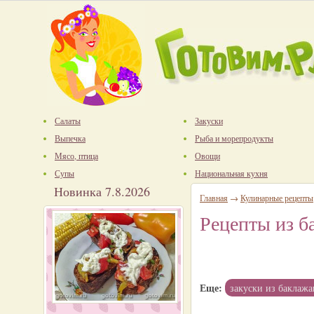
Салаты
Закуски
Выпечка
Рыба и морепродукты
Мясо, птица
Овощи
Супы
Национальная кухня
Новинка 7.8.2026
Главная
→
Кулинарные рецепты
Рецепты из б
Еще:
закуски из баклажа