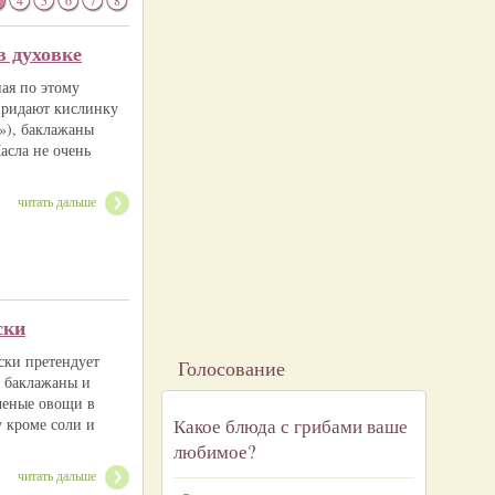
4
5
6
7
8
в духовке
ая по этому
 придают кислинку
ь»), баклажаны
асла не очень
читать дальше
ски
ски претендует
Голосование
е баклажаны и
еченые овощи в
 кроме соли и
Какое блюда с грибами ваше
любимое?
читать дальше