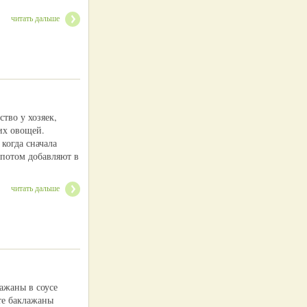
читать дальше
тво у хозяек,
их овощей.
когда сначала
 потом добавляют в
читать дальше
ажаны в соусе
те баклажаны