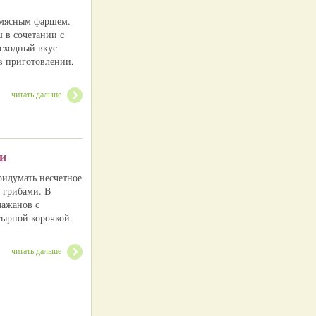
с мясным фаршем.
 в сочетании с
сходный вкус
 в приготовлении,
читать дальше
и
идумать несчетное
с грибами. В
лажанов с
сырной корочкой.
читать дальше