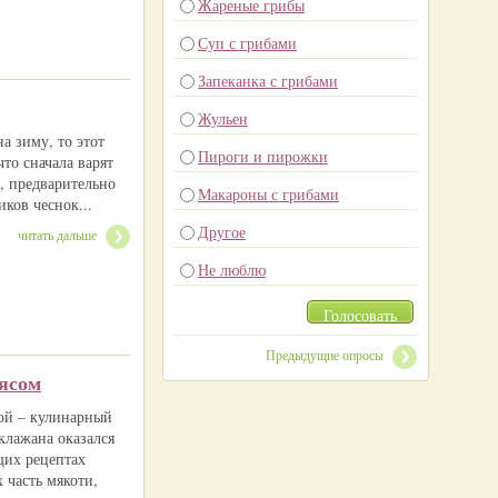
Жареные грибы
Суп с грибами
Запеканка с грибами
Жульен
а зиму, то этот
Пироги и пирожки
что сначала варят
, предварительно
Макароны с грибами
иков чеснок...
Другое
читать дальше
Не люблю
Голосовать
Предыдущие опросы
ясом
кой – кулинарный
клажана оказался
щих рецептах
 часть мякоти,