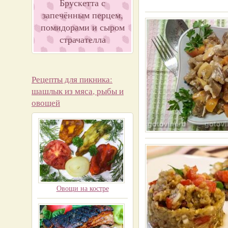
Брускетта с
запечённым перцем,
помидорами и сыром
страчателла
Рецепты для пикника:
шашлык из мяса, рыбы и
овощей
Овощи на костре