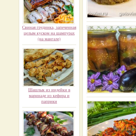
Свиная грудинка, запеченная
целым куском на шампурах
(на мангале)
Шашлык из индейки в
маринаде из кефира и
паприки