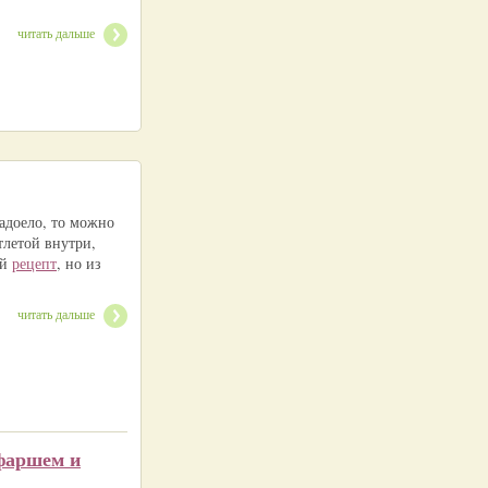
читать дальше
адоело, то можно
тлетой внутри,
ий
рецепт
, но из
читать дальше
фаршем и