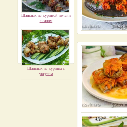
Шашлык из куриной печени
с салом
Шашлык из курицы с
уксусом