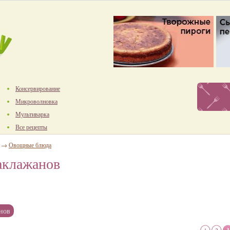
Консервирование
Микроволновка
Мультиварка
Все рецепты
→
Овощные блюда
аклажанов
нов