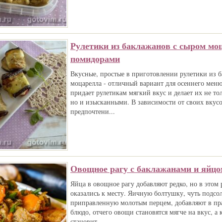
Рулетики из баклажанов с сыром мо
помидорами
Вкусные, простые в приготовлении рулетики из 
моцарелла - отличный вариант для осеннего мен
придает рулетикам мягкий вкус и делает их не т
но и изысканными. В зависимости от своих вкус
предпочтени...
Овощное рагу с баклажанами и яйцо
Яйца в овощное рагу добавляют редко, но в этом 
оказались к месту. Яичную болтушку, чуть подсо
приправленную молотым перцем, добавляют в пр
блюдо, отчего овощи становятся мягче на вкус, а 
становит...