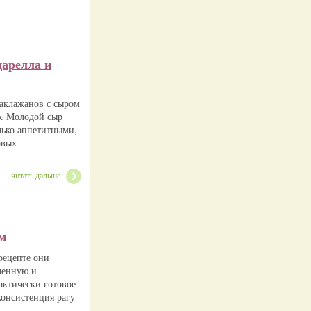
царелла и
баклажанов с сыром
ю. Молодой сыр
олько аппетитными,
овых
читать дальше
м
рецепте они
ленную и
актически готовое
консистенция рагу