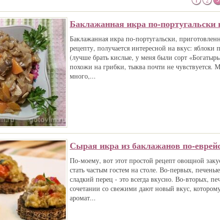
1
2
3
Баклажанная икра по-португальски 
Баклажанная икра по-португальски, приготовленн
рецепту, получается интересной на вкус: яблоки
(лучше брать кислые, у меня были сорт «Богатыр
похожи на грибки, тыква почти не чувствуется. М
много,...
Сырая икра из баклажанов по-еврей
По-моему, вот этот простой рецепт овощной заку
стать частым гостем на столе. Во-первых, печены
сладкий перец - это всегда вкусно. Во-вторых, п
сочетании со свежими дают новый вкус, которому
аромат...