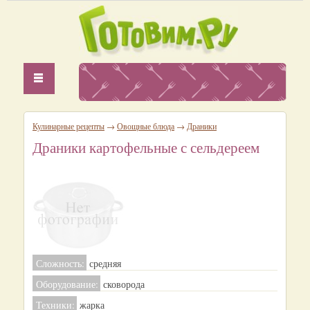
Кулинарные рецепты
→
Овощные блюда
→
Драники
Драники картофельные с сельдереем
Сложность:
средняя
Оборудование:
сковорода
Техники:
жарка