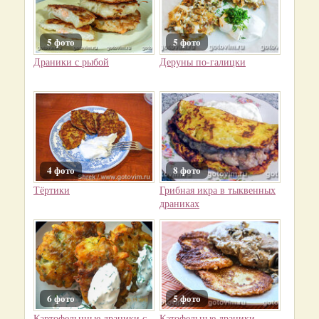
5 фото
5 фото
Драники с рыбой
Деруны по-галицки
4 фото
8 фото
Тёртики
Грибная икра в тыквенных
драниках
6 фото
5 фото
Картофельнные драники с
Катофельные драники