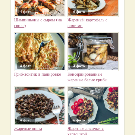
4 фото
6 фото
Шампиньоны с сыром (на
Жареный картофель с
гриле)
опятами
4 фото
4 фото
Гриб-зонтик в панировке
Консервированные
жареные белые грибы
4 фото
6 фото
Жареные опята
Жареные лисички с
картошкой