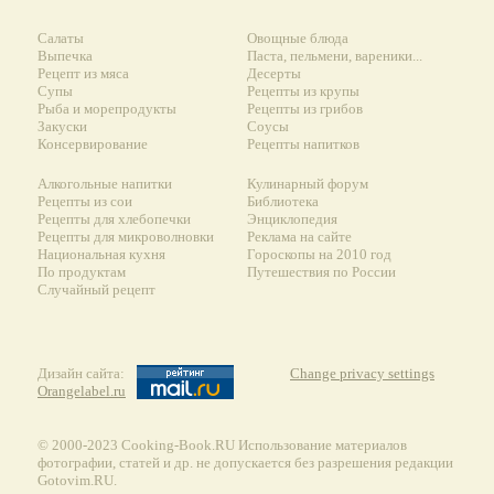
Салаты
Овощные блюда
Выпечка
Паста, пельмени, вареники...
Рецепт из мяса
Десерты
Супы
Рецепты из крупы
Рыба и морепродукты
Рецепты из грибов
Закуски
Соусы
Консервирование
Рецепты напитков
Алкогольные напитки
Кулинарный форум
Рецепты из сои
Библиотека
Рецепты для хлебопечки
Энциклопедия
Рецепты для микроволновки
Реклама на сайте
Национальная кухня
Гороскопы на 2010 год
По продуктам
Путешествия по России
Случайный рецепт
Дизайн сайта:
Change privacy settings
Orangelabel.ru
© 2000-2023 Сooking-Book.RU Использование материалов
фотографии, статей и др. не допускается без разрешения редакции
Gotovim.RU.