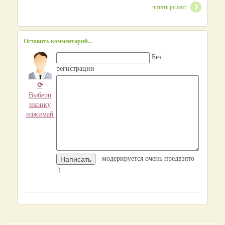
читать рецепт
Оставить комментарий...
Без
регистрации
⟳
Выбери
иконку
нажимай
- модерируется очень предвзято
:)