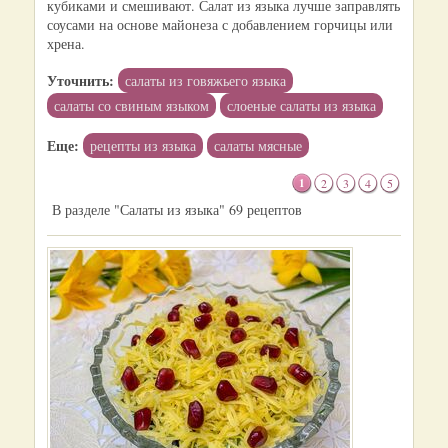
кубиками и смешивают. Салат из языка лучше заправлять
соусами на основе майонеза с добавлением горчицы или
хрена.
Уточнить:
салаты из говяжьего языка
салаты со свиным языком
слоеные салаты из языка
Еще:
рецепты из языка
салаты мясные
1
2
3
4
5
В разделе "Салаты из языка" 69 рецептов