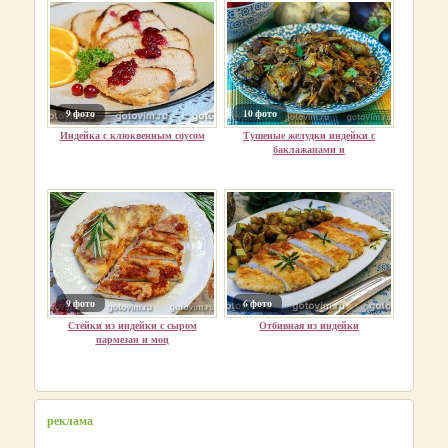
9 фото
10 фото
Индейка с клюквенным соусом
Тушеные желудки индейки с
баклажанами и
9 фото
6 фото
Стейки из индейки с сыром
Отбивная из индейки
пармезан и моц
реклама