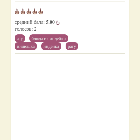
5.00
средний балл:
голосов:
2
азу
блюда из индейки
индюшка
индейка
рагу