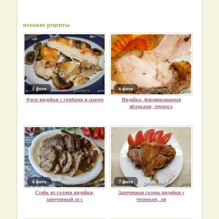
похожие рецепты
5 фото
6 фото
Филе индейки с грибами и сыром
Индейка, фаршированная
яблоками, черносл
8 фото
7 фото
Стейк из голени индейки,
Запеченная голень индейки с
запеченный со с
чесноком, ли