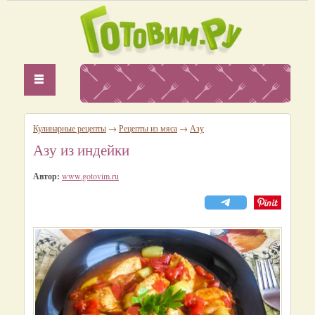
Кулинарные рецепты
→
Рецепты из мяса
→
Азу
Азу из индейки
Автор:
www.gotovim.ru