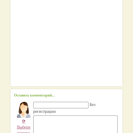
Оставить комментарий...
Без
регистрации
⟳
Выбери
иконку