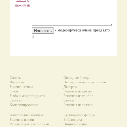
нажимай
- модерируется очень предвзято
:)
Салаты
Овощные блюда
Выпечка
Паста, пельмени, вареники...
Рецепт из мяса
Десерты
Супы
Рецепты из крупы
Рыба и морепродукты
Рецепты из грибов
Закуски
Соусы
Консервирование
Рецепты напитков
Алкогольные напитки
Кулинарный форум
Рецепты из сои
Библиотека
Рецепты для хлебопечки
Энциклопедия