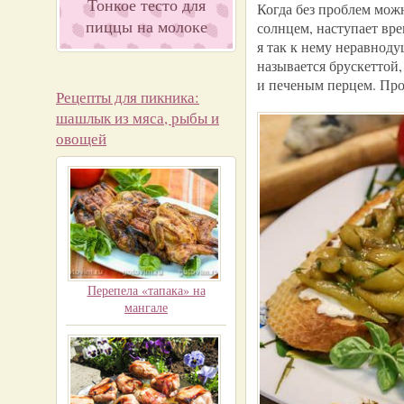
Тонкое тесто для
Когда без проблем мож
пиццы на молоке
солнцем, наступает вре
я так к нему неравнод
называется брускеттой
и печеным перцем. Про
Рецепты для пикника:
шашлык из мяса, рыбы и
овощей
Перепела «тапака» на
мангале