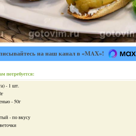
писывайтесь на наш канал в «MAX»!
ам потребуется:
а) - 1 шт.
0г
енью - 50г
тый - по вкусу
 веточки