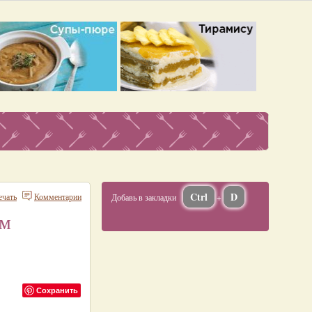
Ctrl
D
ечать
Комментарии
Добавь в закладки
+
ом
Сохранить