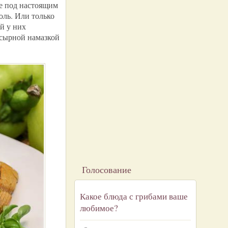
е под настоящим
оль. Или только
й у них
 сырной намазкой
Голосование
Какое блюда с грибами ваше
любимое?