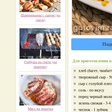
Шампиньоны с сыром (на
гриле)
Под
Для приготовления в
Горбуша на гриле (на
решетке)
хлеб (багет, чиабатт
творожный сыр - 5
сыр с голубой плес
соль - по вкусу
перец черный моло
зелень свежая - 3-4
Мясо на решетке
чеснок - 1 зубчик