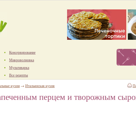
Консервирование
Микроволновка
Мультиварка
Все рецепты
альные кухни
→
Итальянская кухня
П
запеченным перцем и творожным сыр