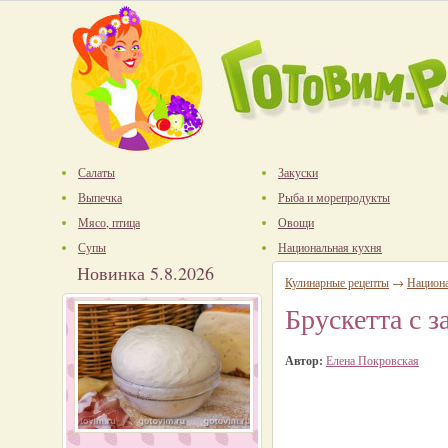
Салаты
Закуски
Выпечка
Рыба и морепродукты
Мясо, птица
Овощи
Супы
Национальная кухня
Новинка 5.8.2026
Кулинарные рецепты
→
Национ
Брускетта с 
Автор:
Елена Покровская