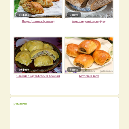
11 фото
7 фото
Назук (слоеная булочка)
Фрисландский цукерброд
10 фото
9 фото
Слойки с картофелем и беконом
Котлета в тесте
реклама