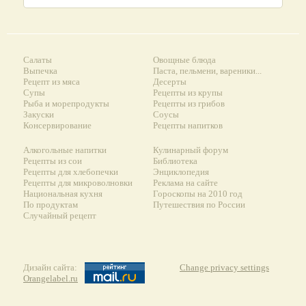
Салаты
Овощные блюда
Выпечка
Паста, пельмени, вареники...
Рецепт из мяса
Десерты
Супы
Рецепты из крупы
Рыба и морепродукты
Рецепты из грибов
Закуски
Соусы
Консервирование
Рецепты напитков
Алкогольные напитки
Кулинарный форум
Рецепты из сои
Библиотека
Рецепты для хлебопечки
Энциклопедия
Рецепты для микроволновки
Реклама на сайте
Национальная кухня
Гороскопы на 2010 год
По продуктам
Путешествия по России
Случайный рецепт
Дизайн сайта:
Change privacy settings
Orangelabel.ru