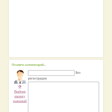
Оставить комментарий...
Без
регистрации
⟳
Выбери
иконку
нажимай