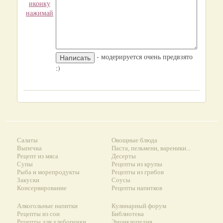
иконку
нажимай
- модерируется очень предвзято
:)
Салаты
Овощные блюда
Выпечка
Паста, пельмени, вареники...
Рецепт из мяса
Десерты
Супы
Рецепты из крупы
Рыба и морепродукты
Рецепты из грибов
Закуски
Соусы
Консервирование
Рецепты напитков
Алкогольные напитки
Кулинарный форум
Рецепты из сои
Библиотека
Рецепты для хлебопечки
Энциклопедия