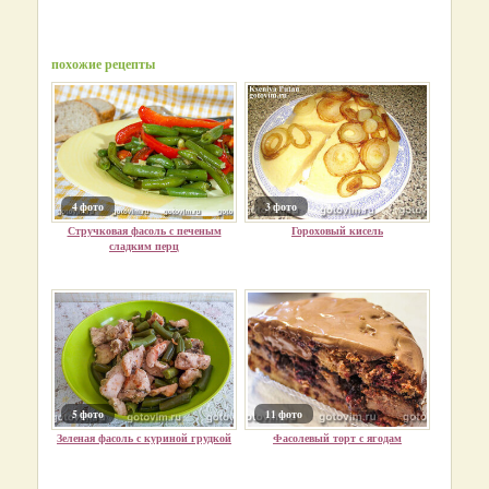
похожие рецепты
4 фото
3 фото
Стручковая фасоль с печеным
Гороховый кисель
сладким перц
5 фото
11 фото
Зеленая фасоль с куриной грудкой
Фасолевый торт с ягодам