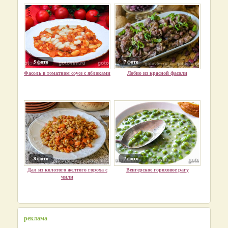
5 фото
7 фото
Фасоль в томатном соусе с яблоками
Лобио из красной фасоли
8 фото
7 фото
Дал из колотого желтого гороха с
Венгерское гороховое рагу
чили
реклама