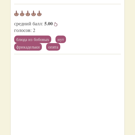
5.00
средний балл:
голосов:
2
блюда из бобовых
нут
фрикадельки
опята