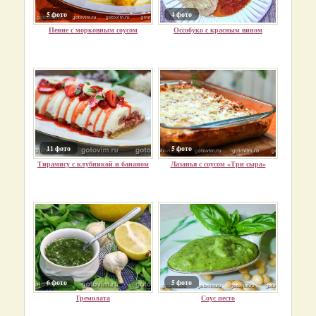
5 фото
4 фото
Пенне с морковным соусом
Оссобуко с красным вином
11 фото
5 фото
Тирамису с клубникой и бананом
Лазанья с соусом «Tри сыра»
6 фото
5 фото
Гремолата
Соус песто