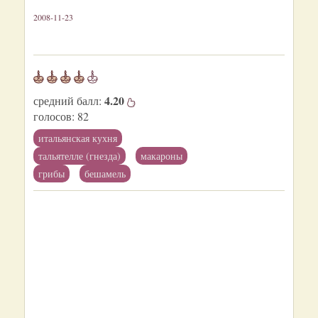
2008-11-23
4.20
средний балл:
голосов:
82
итальянская кухня
тальятелле (гнезда)
макароны
грибы
бешамель