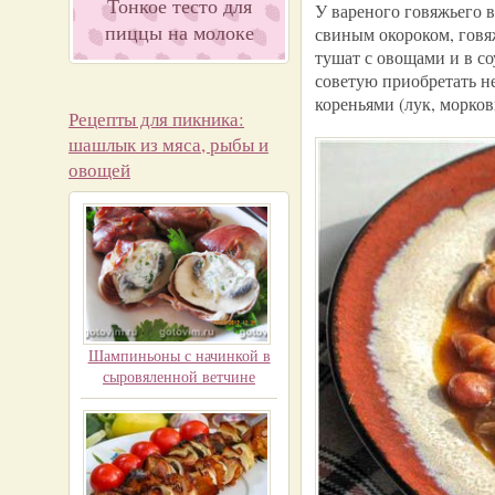
Тонкое тесто для
У вареного говяжьего 
пиццы на молоке
свиным окороком, говя
тушат с овощами и в со
советую приобретать не
кореньями (лук, морков
Рецепты для пикника:
шашлык из мяса, рыбы и
овощей
Шампиньоны с начинкой в
сыровяленной ветчине