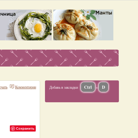
Ctrl
D
ечать
Комментарии
Добавь в закладки
+
Сохранить