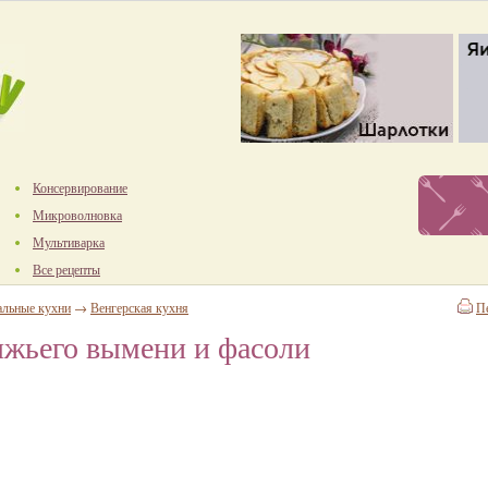
Консервирование
Микроволновка
Мультиварка
Все рецепты
альные кухни
→
Венгерская кухня
П
яжьего вымени и фасоли