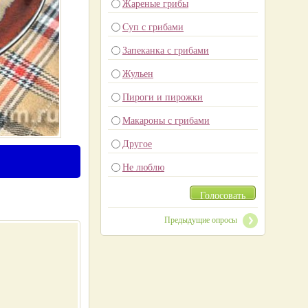
Жареные грибы
Суп с грибами
Запеканка с грибами
Жульен
Пироги и пирожки
Макароны с грибами
Другое
Не люблю
Голосовать
Предыдущие опросы