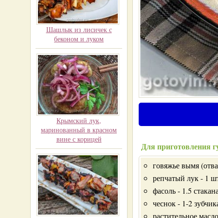
Шашлык из лисичек с
беконом и луком
Крымский лук,
маринованный в красном
вине с корицей
Для приготовления г
говяжье вымя (отва
репчатый лук - 1 ш
фасоль - 1.5 стакан
чеснок - 1-2 зубчик
растительное масло