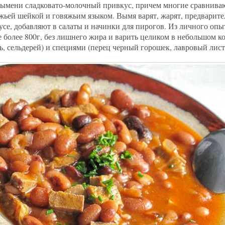
вымени сладковато-молочный привкус, причем многие сравниваю
жьей шейкой и говяжьим языком. Вымя варят, жарят, предварите
усе, добавляют в салаты и начинки для пирогов. Из личного опы
 более 800г, без лишнего жира и варить целиком в небольшом к
ь, сельдерей) и специями (перец черный горошек, лавровый лист