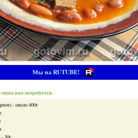
Мы на RUTUBE!
уляша вам потребуется:
рное) - около 400г
т.
а
а
 - 30г