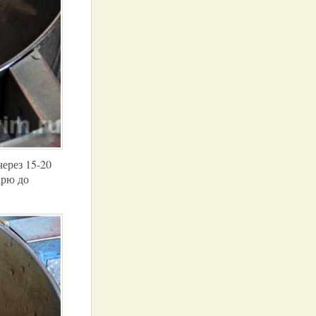
через 15-20
арю до