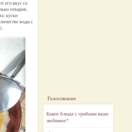
т его вкус со
льно отварив,
та: куски
оличестве воды с
).
Голосование
Какое блюда с грибами ваше
любимое?