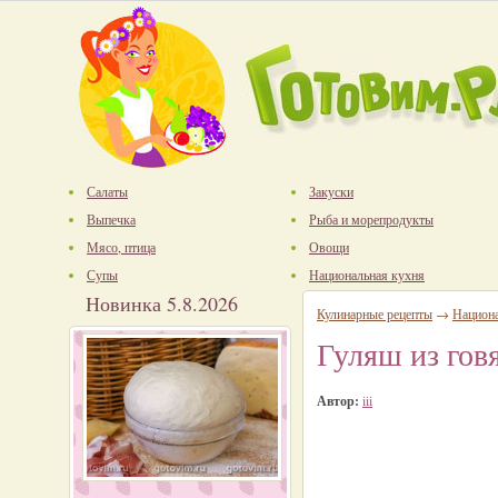
Салаты
Закуски
Выпечка
Рыба и морепродукты
Мясо, птица
Овощи
Супы
Национальная кухня
Новинка 5.8.2026
Кулинарные рецепты
→
Национ
Гуляш из гов
Автор:
iii