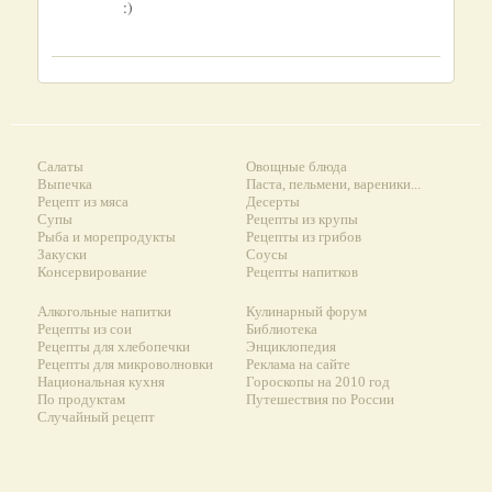
:)
Салаты
Овощные блюда
Выпечка
Паста, пельмени, вареники...
Рецепт из мяса
Десерты
Супы
Рецепты из крупы
Рыба и морепродукты
Рецепты из грибов
Закуски
Соусы
Консервирование
Рецепты напитков
Алкогольные напитки
Кулинарный форум
Рецепты из сои
Библиотека
Рецепты для хлебопечки
Энциклопедия
Рецепты для микроволновки
Реклама на сайте
Национальная кухня
Гороскопы на 2010 год
По продуктам
Путешествия по России
Случайный рецепт