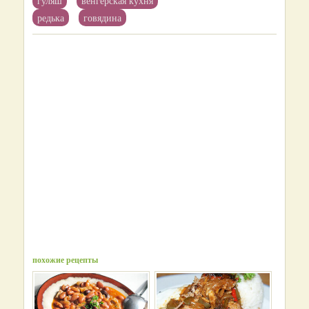
гуляш
венгерская кухня
редька
говядина
похожие рецепты