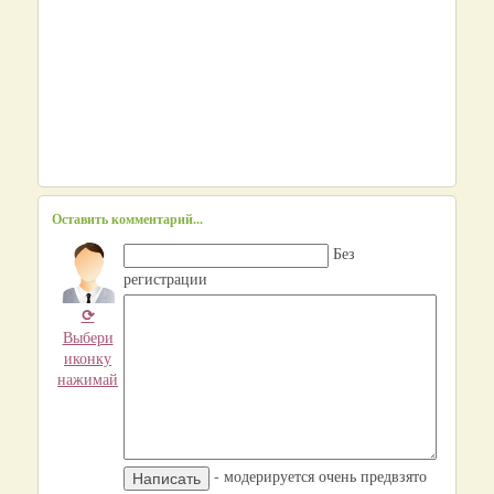
Оставить комментарий...
Без
регистрации
⟳
Выбери
иконку
нажимай
- модерируется очень предвзято