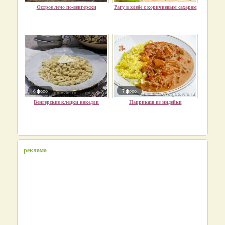
Острое лечо по-венгерски
Рагу в хлебе с коричневым сахаром
6 фото
7 фото
Венгерские клецки нокедли
Паприкаш из индейки
реклама