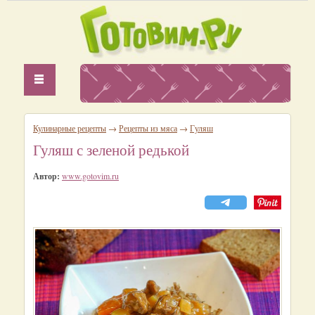
Кулинарные рецепты
→
Рецепты из мяса
→
Гуляш
Гуляш с зеленой редькой
Автор:
www.gotovim.ru