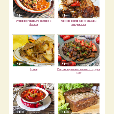
5 фото
8 фото
Гуляш из говяжьего вымени и
Мясо по-венгерски со сладким
фасоли
перцем и чи
5 фото
8 фото
Гуляш
Рагу из жареного говяжьего сердца с
карт
7 фото
8 фото