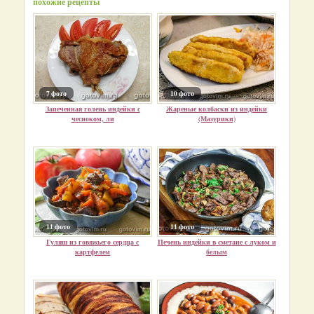
похожие рецепты
7 фото
10 фото
Запеченная голень индейки с
Жареные колбаски из индейки
чесноком, ли
(Мазурики)
11 фото
11 фото
Гуляш из говяжьего сердца с
Печень индейки в сметане с луком и
картфелем
белым