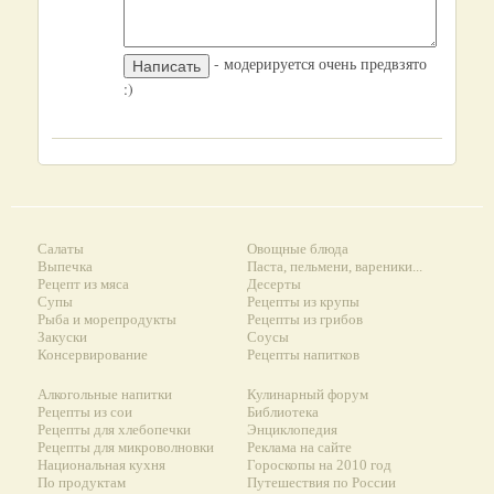
- модерируется очень предвзято
:)
Салаты
Овощные блюда
Выпечка
Паста, пельмени, вареники...
Рецепт из мяса
Десерты
Супы
Рецепты из крупы
Рыба и морепродукты
Рецепты из грибов
Закуски
Соусы
Консервирование
Рецепты напитков
Алкогольные напитки
Кулинарный форум
Рецепты из сои
Библиотека
Рецепты для хлебопечки
Энциклопедия
Рецепты для микроволновки
Реклама на сайте
Национальная кухня
Гороскопы на 2010 год
По продуктам
Путешествия по России