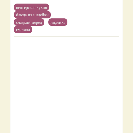
венгерская кухня
блюда из индейки
сладкий перец
индейка
сметана