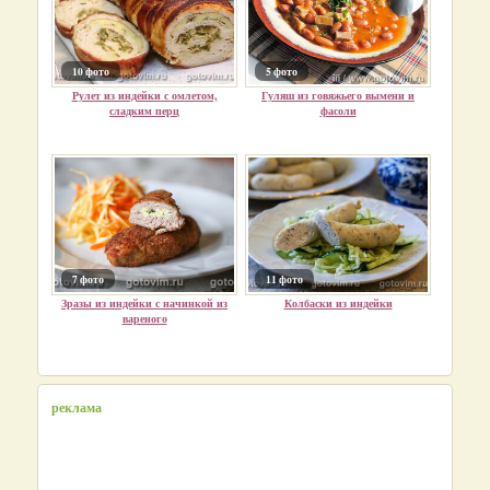
10 фото
5 фото
Рулет из индейки с омлетом,
Гуляш из говяжьего вымени и
сладким перц
фасоли
7 фото
11 фото
Зразы из индейки с начинкой из
Колбаски из индейки
вареного
реклама