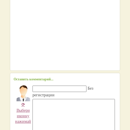
Оставить комментарий...
Без
регистрации
⟳
Выбери
иконку
нажимай