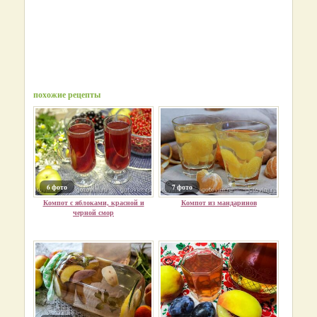
похожие рецепты
6 фото
7 фото
Компот с яблоками, красной и
Компот из мандаринов
черной смор