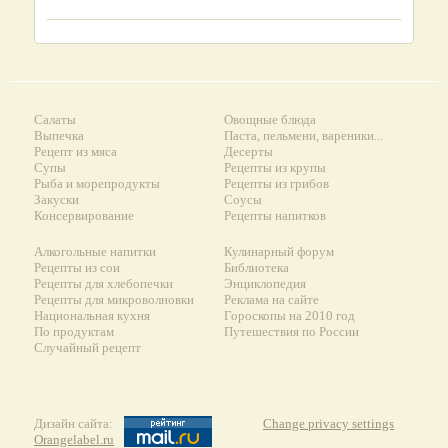
Салаты
Овощные блюда
Выпечка
Паста, пельмени, вареники...
Рецепт из мяса
Десерты
Супы
Рецепты из крупы
Рыба и морепродукты
Рецепты из грибов
Закуски
Соусы
Консервирование
Рецепты напитков
Алкогольные напитки
Кулинарный форум
Рецепты из сои
Библиотека
Рецепты для хлебопечки
Энциклопедия
Рецепты для микроволновки
Реклама на сайте
Национальная кухня
Гороскопы на 2010 год
По продуктам
Путешествия по России
Случайный рецепт
Дизайн сайта:
Change privacy settings
Orangelabel.ru