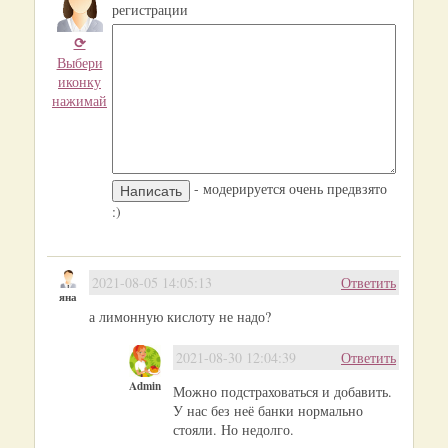
регистрации
⟳
Выбери
иконку
нажимай
- модерируется очень предвзято
:)
2021-08-05 14:05:13
Ответить
яна
а лимонную кислоту не надо?
2021-08-30 12:04:39
Ответить
Admin
Можно подстраховаться и добавить.
У нас без неё банки нормально
стояли. Но недолго.