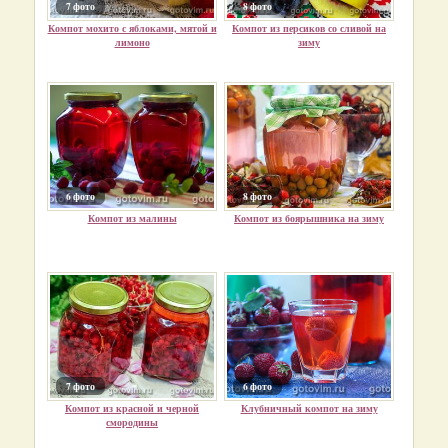
7 фото
8 фото
Компот мохито с яблоками, мятой и
Компот из персиков со сливой на
лимоно
зиму
6 фото
8 фото
Компот из малины
Компот из боярышника на зиму
7 фото
6 фото
Компот из красной и черной
Клубничный компот на зиму
смородины