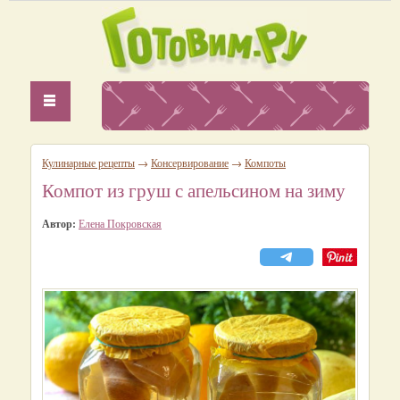
Кулинарные рецепты
→
Консервирование
→
Компоты
Компот из груш с апельсином на зиму
Автор:
Елена Покровская