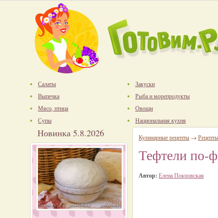
Салаты
Закуски
Выпечка
Рыба и морепродукты
Мясо, птица
Овощи
Супы
Национальная кухня
Новинка 5.8.2026
Кулинарные рецепты
→
Рецепты
Тефтели по-ф
Автор:
Елена Покровская