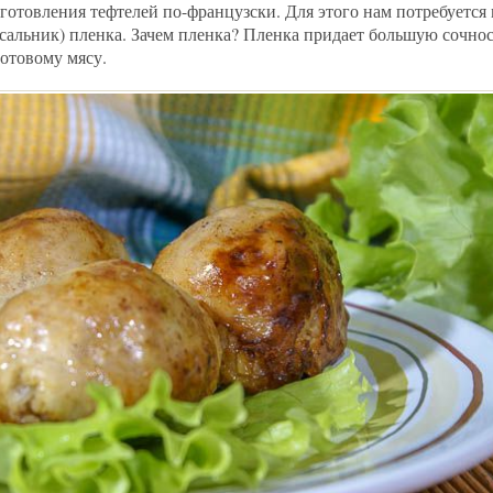
отовления тефтелей по-французски. Для этого нам потребуется
 сальник) пленка. Зачем пленка? Пленка придает большую сочнос
отовому мясу.