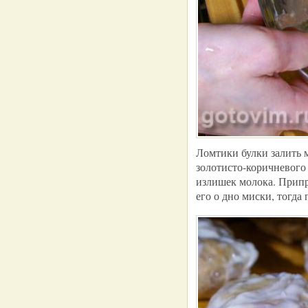
Ломтики булки залить м
золотисто-коричневого 
излишек молока. Припр
его о дно миски, тогда 