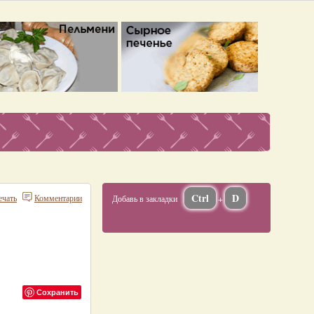
Ctrl
D
ечать
Комментарии
Добавь в закладки
+
Сохранить