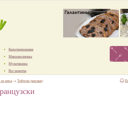
Консервирование
Микроволновка
Мультиварка
Все рецепты
 из мяса
→
Тефтели (мясные)
П
ранцузски