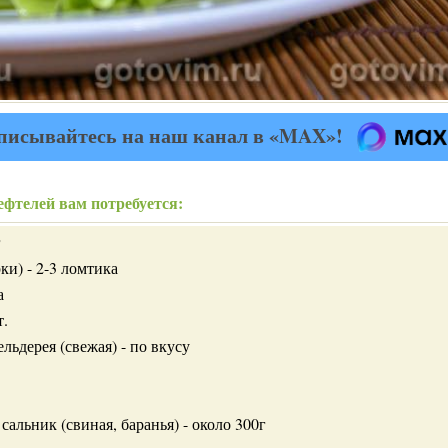
писывайтесь на наш канал в «MAX»!
ефтелей вам потребуется:
г
рки) - 2-3 ломтика
а
т.
льдерея (свежая) - по вкусу
сальник (свиная, баранья) - около 300г