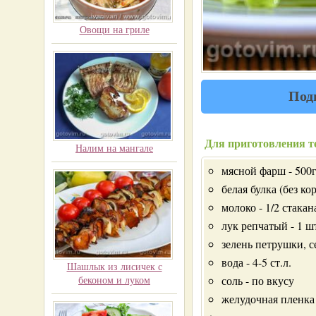
Овощи на гриле
Под
Для приготовления т
Налим на мангале
мясной фарш - 500
белая булка (без ко
молоко - 1/2 стакан
лук репчатый - 1 ш
зелень петрушки, се
вода - 4-5 ст.л.
Шашлык из лисичек с
беконом и луком
соль - по вкусу
желудочная пленка 