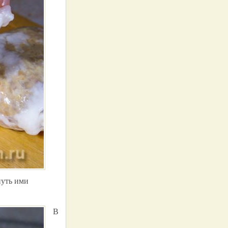
нуть ими
В