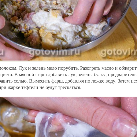
олоком. Лук и зелень мело порубить. Разогреть масло и обжарит
цвета. В мясной фарш добавить лук, зелень, булку, предваритель
авить солью. Вымесить фарш, добавляя по ложке воду. Затем не
при жарке тефтели не будут трескаться.