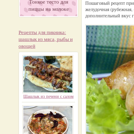
Тонкое тесто для
Пошаговый рецепт приг
пиццы на молоке
желудочная (рубежная,
дополнительный вкус г
Рецепты для пикника:
шашлык из мяса, рыбы и
овощей
Шашлык из печени с салом